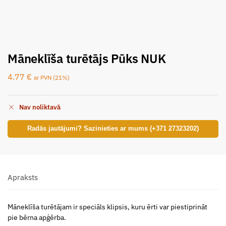
Māneklīša turētājs Pūks NUK
4.77
€
ar PVN (21%)
Nav noliktavā
Radās jautājumi? Sazinieties ar mums (+371 27323202)
Apraksts
Māneklīša turētājam ir speciāls klipsis, kuru ērti var piestiprināt
pie bērna apģērba.