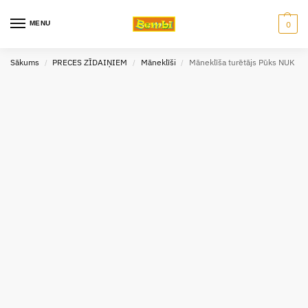
MENU
0
Sākums
PRECES ZĪDAIŅIEM
Māneklīši
Māneklīša turētājs Pūks NUK
/
/
/