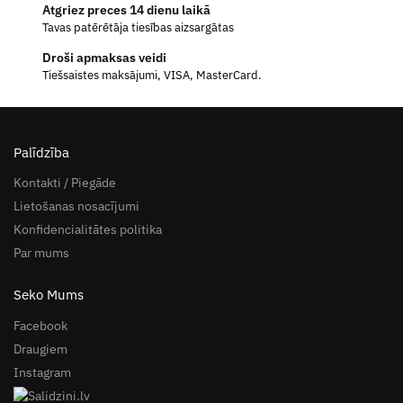
Atgriez preces 14 dienu laikā
Tavas patērētāja tiesības aizsargātas
Droši apmaksas veidi
Tiešsaistes maksājumi, VISA, MasterCard.
Palīdzība
Kontakti / Piegāde
Lietošanas nosacījumi
Konfidencialitātes politika
Par mums
Seko Mums
Facebook
Draugiem
Instagram