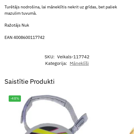
Turētājs nodrošina, lai māneklītis nekrit uz grīdas, bet paliek
mazulim tuvumā.
Ražotājs Nuk
EAN 4008600117742
SKU:
Veikals-117742
Kategorija:
Māneklīši
Saistītie Produkti
-48%