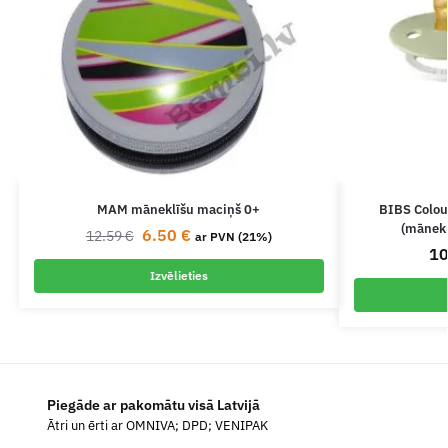
MAM māneklīšu maciņš 0+
BIBS Colou
(mānekl
6.50
€
12.59
€
ar PVN (21%)
1
Izvēlieties
Piegāde ar pakomātu visā Latvijā
Ātri un ērti ar OMNIVA; DPD; VENIPAK