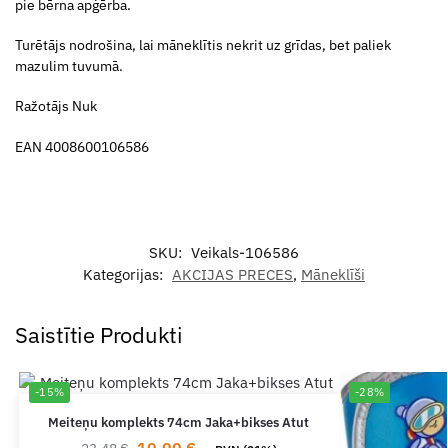
pie bērna apģērba.
Turētājs nodrošina, lai māneklītis nekrit uz grīdas, bet paliek
mazulim tuvumā.
Ražotājs Nuk
EAN 4008600106586
SKU:
Veikals-106586
Kategorijas:
AKCIJAS PRECES
,
Māneklīši
Saistītie Produkti
-15%
-28%
Meiteņu komplekts 74cm Jaka+bikses Atut
19.90
€