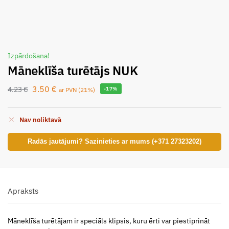
Izpārdošana!
Māneklīša turētājs NUK
3.50
€
4.23
€
-17%
ar PVN (21%)
Nav noliktavā
Radās jautājumi? Sazinieties ar mums (+371 27323202)
Apraksts
Māneklīša turētājam ir speciāls klipsis, kuru ērti var piestiprināt