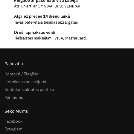
Piegāde ar pakomātu visā Latvijā
Ātri un ērti ar OMNIVA; DPD; VENIPAK
Atgriez preces 14 dienu laikā
Tavas patērētāja tiesības aizsargātas
Droši apmaksas veidi
Tiešsaistes maksājumi, VISA, MasterCard.
Palīdzība
Kontakti / Piegāde
Lietošanas nosacījumi
Konfidencialitātes politika
Par mums
Seko Mums
Facebook
Draugiem