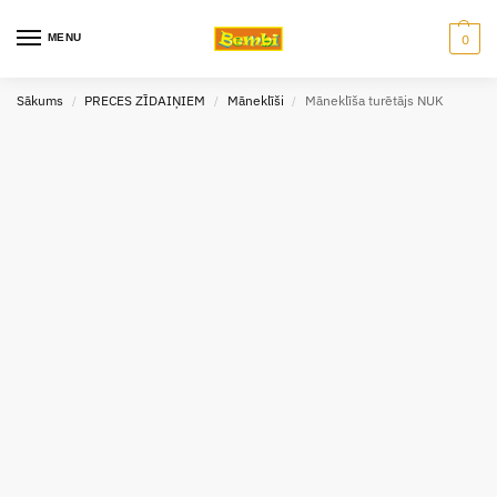
MENU
0
Sākums
PRECES ZĪDAIŅIEM
Māneklīši
Māneklīša turētājs NUK
/
/
/