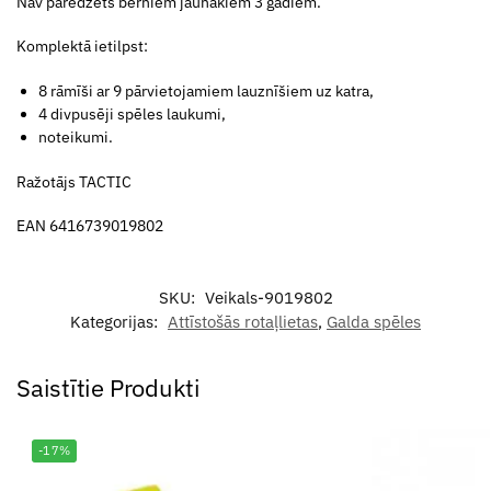
Nav paredzēts bērniem jaunākiem 3 gadiem.
Komplektā ietilpst:
8 rāmīši ar 9 pārvietojamiem lauznīšiem uz katra,
4 divpusēji spēles laukumi,
noteikumi.
Ražotājs TACTIC
EAN 6416739019802
SKU:
Veikals-9019802
Kategorijas:
Attīstošās rotaļlietas
,
Galda spēles
Saistītie Produkti
-17%