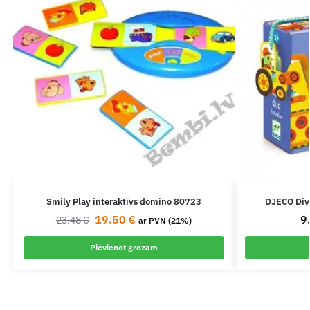
Smily Play interaktīvs domino 80723
DJECO Div
19.50
€
9
23.48
€
ar PVN (21%)
Pievienot grozam