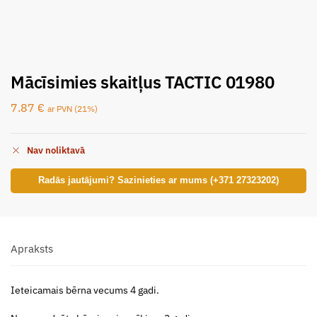
Mācīsimies skaitļus TACTIC 01980
7.87
€
ar PVN (21%)
Nav noliktavā
Radās jautājumi? Sazinieties ar mums (+371 27323202)
Apraksts
Ieteicamais bērna vecums 4 gadi.