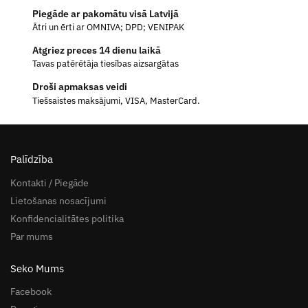
Piegāde ar pakomātu visā Latvijā
Ātri un ērti ar OMNIVA; DPD; VENIPAK
Atgriez preces 14 dienu laikā
Tavas patērētāja tiesības aizsargātas
Droši apmaksas veidi
Tiešsaistes maksājumi, VISA, MasterCard.
Palīdzība
Kontakti / Piegāde
Lietošanas nosacījumi
Konfidencialitātes politika
Par mums
Seko Mums
Facebook