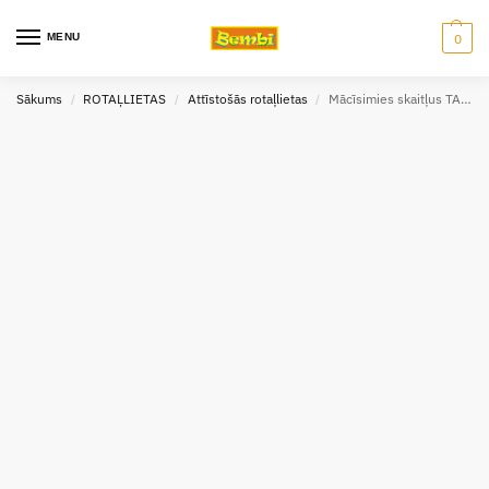
MENU
0
Sākums
ROTAĻLIETAS
Attīstošās rotaļlietas
Mācīsimies skaitļus TACTIC 01980
/
/
/