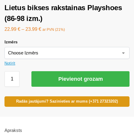
Lietus bikses rakstainas Playshoes
(86-98 izm.)
22.99
€
–
23.99
€
ar PVN (21%)
Izmērs
Notīrīt
Pievienot grozam
Radās jautājumi? Sazinieties ar mums (+371 27323202)
Apraksts