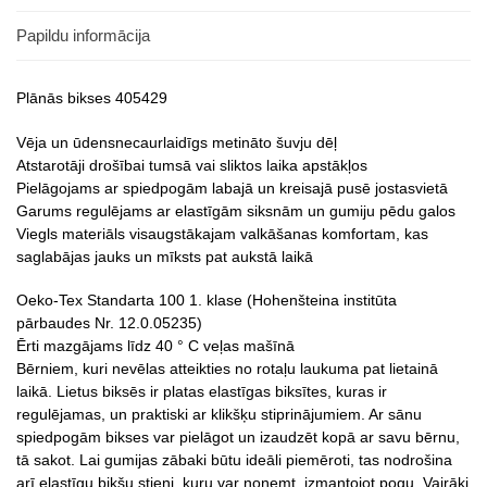
Papildu informācija
Plānās bikses 405429
Vēja un ūdensnecaurlaidīgs metināto šuvju dēļ
Atstarotāji drošībai tumsā vai sliktos laika apstākļos
Pielāgojams ar spiedpogām labajā un kreisajā pusē jostasvietā
Garums regulējams ar elastīgām siksnām un gumiju pēdu galos
Viegls materiāls visaugstākajam valkāšanas komfortam, kas
saglabājas jauks un mīksts pat aukstā laikā
Oeko-Tex Standarta 100 1. klase (Hohenšteina institūta
pārbaudes Nr. 12.0.05235)
Ērti mazgājams līdz 40 ° C veļas mašīnā
Bērniem, kuri nevēlas atteikties no rotaļu laukuma pat lietainā
laikā. Lietus biksēs ir platas elastīgas biksītes, kuras ir
regulējamas, un praktiski ar klikšķu stiprinājumiem. Ar sānu
spiedpogām bikses var pielāgot un izaudzēt kopā ar savu bērnu,
tā sakot. Lai gumijas zābaki būtu ideāli piemēroti, tas nodrošina
arī elastīgu bikšu stieni, kuru var noņemt, izmantojot pogu. Vairāki