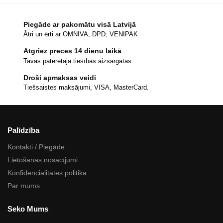
Piegāde ar pakomātu visā Latvijā
Ātri un ērti ar OMNIVA; DPD; VENIPAK
Atgriez preces 14 dienu laikā
Tavas patērētāja tiesības aizsargātas
Droši apmaksas veidi
Tiešsaistes maksājumi, VISA, MasterCard.
Palīdzība
Kontakti / Piegāde
Lietošanas nosacījumi
Konfidencialitātes politika
Par mums
Seko Mums