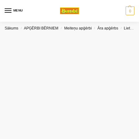
MENU
0
Sākums
APĢĒRBI BĒRNIEM
Meiteņu apģērbi
Āra apģērbs
Lietus apģērbs meitenēm
/
/
/
/