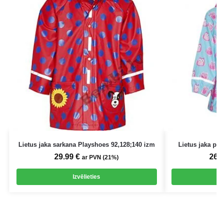
Lietus jaka sarkana Playshoes 92,128;140 izm
Lietus jaka 
29.99
€
2
ar PVN (21%)
Izvēlieties