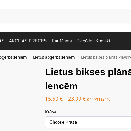
AS
AKCIJAS PRECES
Par Mums
Piegāde / Kontakti
pģērbs zēniem
Lietus apģērbs zēniem
Lietus bikses plānās Plays
/
/
Lietus bikses plān
lencēm
15.50
€
–
23.99
€
ar PVN (21%)
Krāsa