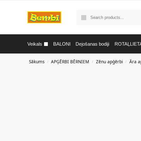
Veikals
BALONI
Dejošanas bodiji
ROTAĻLIET
Sākums
APĢĒRBI BĒRNIEM
Zēnu apģērbi
Āra a
/
/
/