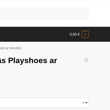
Meklēt
0.00
€
0
hoes ar lencēm
ās Playshoes ar