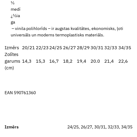
– vinila polihlorīds – ir augstas kvalitātes, ekonomisks, ļoti
universāls un moderns termoplastisks materiāls.
Izmērs
20/21
22/23
24/25
26/27
28/29
30/31
32/33
34/35
Zolītes
garums
14,3
15,3
16,7
18,2
19,4
20.0
21,4
22,6
(cm)
EAN 590761360
Izmērs
24/25, 26/27, 30/31, 32/33, 34/35