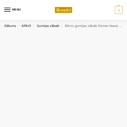
MENU
0
Sākums
APAVI
Gumijas zābaki
Bērnu gumijas zābaki Demar Hawai Lux exclusive SAULE
/
/
/