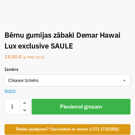
Bērnu gumijas zābaki Demar Hawai
Lux exclusive SAULE
18.80
€
ar PVN (21%)
Izmērs
Notīrīt
Pievienot grozam
Radās jautājumi? Sazinieties ar mums (+371 27323202)