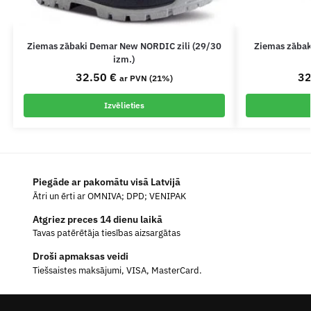
Ziemas zābaki Demar New NORDIC zili (29/30
Ziemas zābak
izm.)
32.50
€
3
ar PVN (21%)
Izvēlieties
Piegāde ar pakomātu visā Latvijā
Ātri un ērti ar OMNIVA; DPD; VENIPAK
Atgriez preces 14 dienu laikā
Tavas patērētāja tiesības aizsargātas
Droši apmaksas veidi
Tiešsaistes maksājumi, VISA, MasterCard.