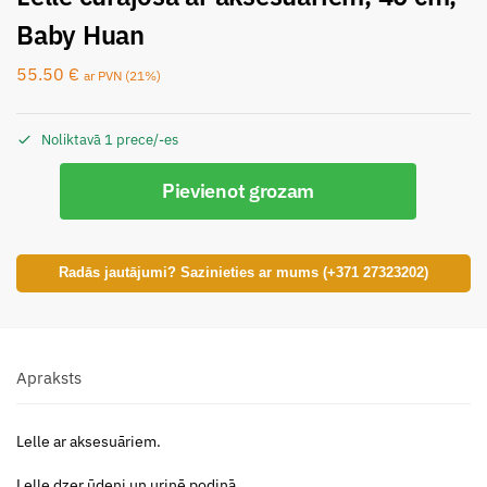
Baby Huan
55.50
€
ar PVN (21%)
Noliktavā 1 prece/-es
Pievienot grozam
Radās jautājumi? Sazinieties ar mums (+371 27323202)
Apraksts
Lelle ar aksesuāriem.
Lelle dzer ūdeni un urinē podiņā.