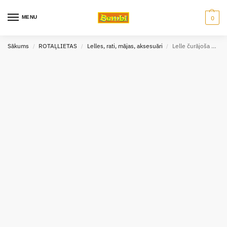
MENU
0
Sākums
ROTAĻLIETAS
Lelles, rati, mājas, aksesuāri
Lelle čurājoša ar aksesuāriem, 40 cm, Baby Huan
/
/
/