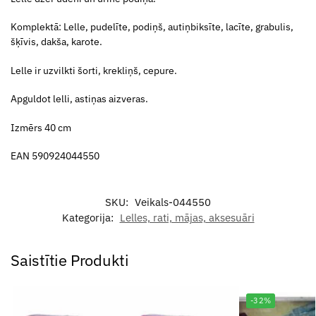
Komplektā: Lelle, pudelīte, podiņš, autiņbiksīte, lacīte, grabulis,
šķīvis, dakša, karote.
Lelle ir uzvilkti šorti, krekliņš, cepure.
Apguldot lelli, astiņas aizveras.
Izmērs 40 cm
EAN 590924044550
SKU:
Veikals-044550
Kategorija:
Lelles, rati, mājas, aksesuāri
Saistītie Produkti
-32%