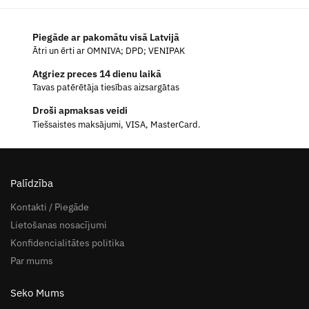
Piegāde ar pakomātu visā Latvijā
Ātri un ērti ar OMNIVA; DPD; VENIPAK
Atgriez preces 14 dienu laikā
Tavas patērētāja tiesības aizsargātas
Droši apmaksas veidi
Tiešsaistes maksājumi, VISA, MasterCard.
Palīdzība
Kontakti / Piegāde
Lietošanas nosacījumi
Konfidencialitātes politika
Par mums
Seko Mums