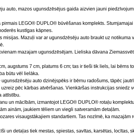
u auto, mazos ugunsdzēsējus gaida aizvien jauni piedzīvojumi! 
 pirmais LEGO® DUPLO® būvēšanas komplekts. Stumjamajai mašī
noderēs kustīgas kāpnes.
misijas. Mazuļi var ar ugunsdzēsēju auto braukt uz notikuma v
ē.
 ikvienam mazajam ugunsdzēsējam. Lieliska dāvana Ziemassvētk
augstums 7 cm, platums 6 cm; tas ir tieši tik liels, lai bērns to
 būtu vēl lielāka.
unsdzēsēju auto dzinējspēks ir bērnu radošums, tāpēc jautr
s uzreiz pēc kārbas atvēršanas. Vienkāršas instrukcijas sniedz 
attīstību.
šanu un mācībām, izmantojot LEGO® DUPLO® rotaļu komplektus. 
mām ainām, jaukiem tēliem un viegli satveramām detaļām.
es visaugstākajiem standartiem. Tas nozīmē, ka mazajām rociņ
taļas tiek mestas, spiestas, savītas, karsētas, locītas, skrāp