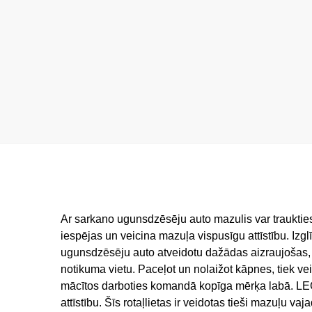
Ar sarkano ugunsdzēsēju auto mazulis var traukties
iespējas un veicina mazuļa vispusīgu attīstību. Izg
ugunsdzēsēju auto atveidotu dažādas aizraujošas, 
notikuma vietu. Paceļot un nolaižot kāpnes, tiek 
mācītos darboties komandā kopīga mērķa labā. LE
attīstību. Šīs rotaļlietas ir veidotas tieši mazuļu