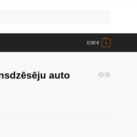
Meklēt
0.00
€
0
sdzēsēju auto