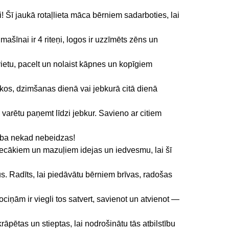
Šī jaukā rotaļlieta māca bērniem sadarboties, lai
nai ir 4 riteņi, logos ir uzzīmēts zēns un
ietu, pacelt un nolaist kāpnes un kopīgiem
os, dzimšanas dienā vai jebkurā citā dienā
 varētu paņemt līdzi jebkur. Savieno ar citiem
ība nekad nebeidzas!
vecākiem un mazuļiem idejas un iedvesmu, lai šī
Radīts, lai piedāvātu bērniem brīvas, radošas
ām ir viegli tos satvert, savienot un atvienot —
ētas un stieptas, lai nodrošinātu tās atbilstību