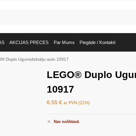
AS
AKCIJAS PRECES
Par Mums
Piegāde / Kontakti
® Duplo Ugunsdzēsēju auto 10917
LEGO® Duplo Ugun
10917
6.55
€
ar PVN (21%)
Nav noliktavā