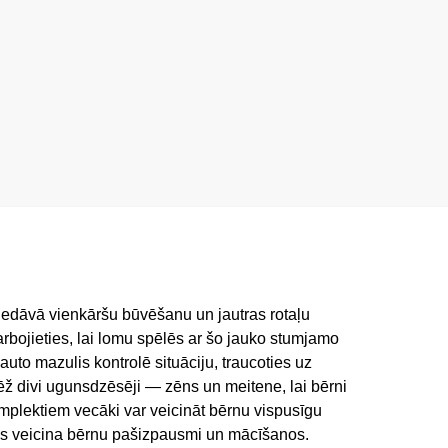
piedāvā vienkāršu būvēšanu un jautras rotaļu
arbojieties, lai lomu spēlēs ar šo jauko stumjamo
to mazulis kontrolē situāciju, traucoties uz
ēž divi ugunsdzēsēji — zēns un meitene, lai bērni
lektiem vecāki var veicināt bērnu vispusīgu
 kas veicina bērnu pašizpausmi un mācīšanos.