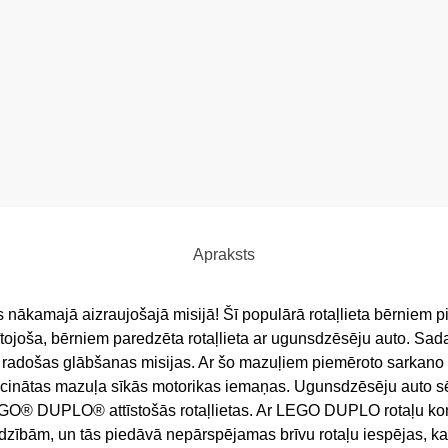
Apraksts
 nākamajā aizraujošajā misijā! Šī populārā rotaļlieta bērniem 
lītojoša, bērniem paredzēta rotaļlieta ar ugunsdzēsēju auto. Sad
radošas glābšanas misijas. Ar šo mazuļiem piemēroto sarkano au
veicinātas mazuļa sīkās motorikas iemaņas. Ugunsdzēsēju auto s
GO® DUPLO® attīstošās rotaļlietas. Ar LEGO DUPLO rotaļu komp
 vajadzībām, un tās piedāvā nepārspējamas brīvu rotaļu iespējas,