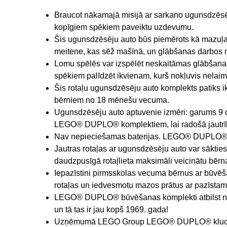
Braucot nākamajā misijā ar sarkano ugunsdzēsēj
kopīgiem spēkiem paveiktu uzdevumu.
Šis ugunsdzēsēju auto būs piemērots kā mazuļa
meitene, kas sēž mašīnā, un glābšanas darbos 
Lomu spēlēs var izspēlēt neskaitāmas glābšanas 
spēkiem palīdzēt ikvienam, kurš nokļuvis nelaim
Šis rotaļu ugunsdzēsēju auto komplekts patiks
bērniem no 18 mēnešu vecuma.
Ugunsdzēsēju auto aptuvenie izmēri: garums 9 cm, 
LEGO® DUPLO® komplektiem, lai radošā jautrība
Nav nepieciešamas baterijas. LEGO® DUPLO® ug
Jautras rotaļas ar ugunsdzēsēju auto var sāktie
daudzpusīgā rotaļlieta maksimāli veicinātu bērna 
Iepazīstini pirmsskolas vecuma bērnus ar būvē
rotaļas un iedvesmotu mazos prātus ar pazīsta
LEGO® DUPLO® būvēšanas komplekti atbilst nozar
un tā tas ir jau kopš 1969. gada!
Uzņēmumā LEGO Group LEGO® DUPLO® klucīši un de