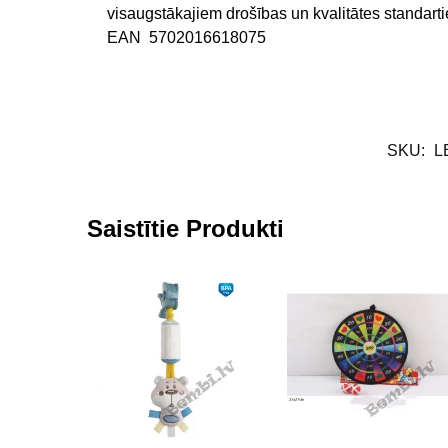
visaugstākajiem drošības un kvalitātes standart
EAN 5702016618075
SKU:
L
Saistītie Produkti