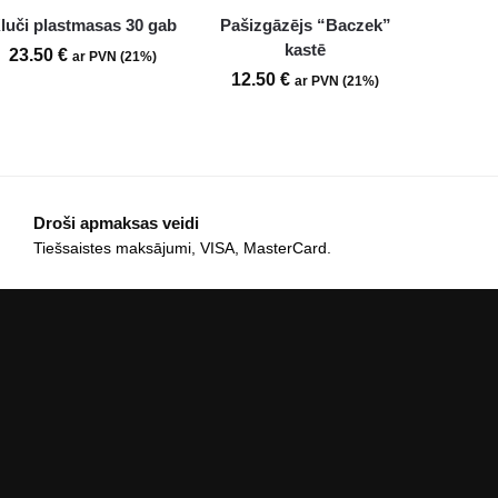
luči plastmasas 30 gab
Pašizgāzējs “Baczek”
kastē
23.50
€
ar PVN (21%)
12.50
€
ar PVN (21%)
Droši apmaksas veidi
Tiešsaistes maksājumi, VISA, MasterCard.