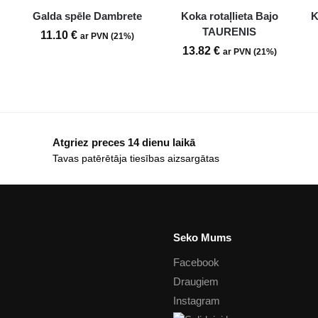
Galda spēle Dambrete
Koka rotaļlieta Bajo
K
TAURENIS
11.10
€
ar PVN (21%)
13.82
€
ar PVN (21%)
Atgriez preces 14 dienu laikā
Tavas patērētāja tiesības aizsargātas
Seko Mums
Facebook
Draugiem
Instagram