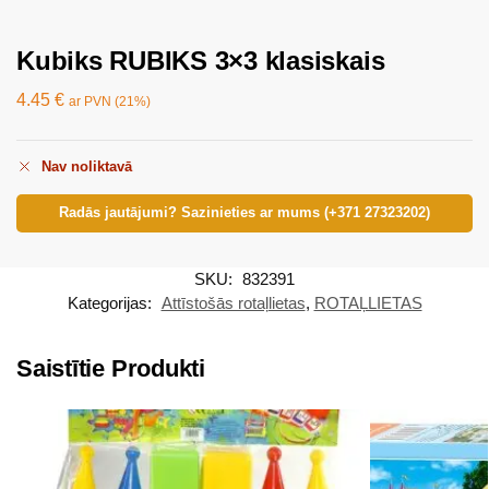
Kubiks RUBIKS 3×3 klasiskais
4.45
€
ar PVN (21%)
Nav noliktavā
Radās jautājumi? Sazinieties ar mums (+371 27323202)
SKU:
832391
Kategorijas:
Attīstošās rotaļlietas
,
ROTAĻLIETAS
Saistītie Produkti