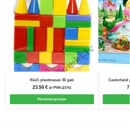
Kluči plastmasas 30 gab
Castorland 
23.50
€
7
ar PVN (21%)
Pievienot grozam