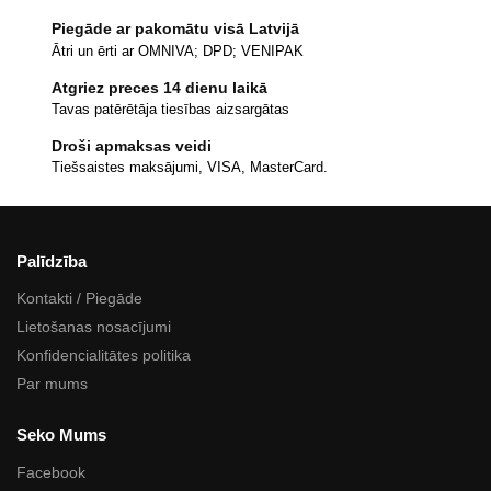
Piegāde ar pakomātu visā Latvijā
Ātri un ērti ar OMNIVA; DPD; VENIPAK
Atgriez preces 14 dienu laikā
Tavas patērētāja tiesības aizsargātas
Droši apmaksas veidi
Tiešsaistes maksājumi, VISA, MasterCard.
Palīdzība
Kontakti / Piegāde
Lietošanas nosacījumi
Konfidencialitātes politika
Par mums
Seko Mums
Facebook