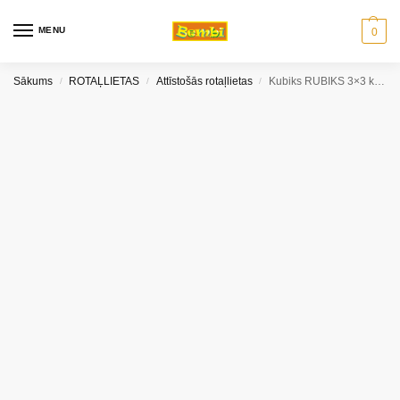
MENU
0
Sākums
ROTAĻLIETAS
Attīstošās rotaļlietas
Kubiks RUBIKS 3×3 klasiskais
/
/
/