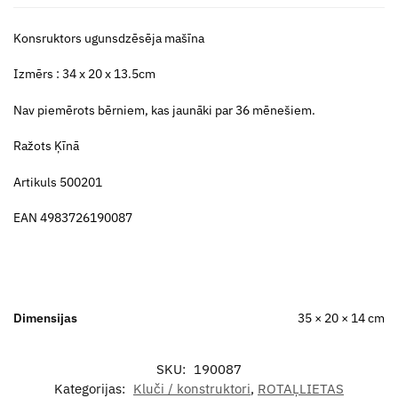
Konsruktors ugunsdzēsēja mašīna
Izmērs : 34 x 20 x 13.5cm
Nav piemērots bērniem, kas jaunāki par 36 mēnešiem.
Ražots Ķīnā
Artikuls 500201
EAN 4983726190087
Dimensijas
35 × 20 × 14 cm
SKU:
190087
Kategorijas:
Kluči / konstruktori
,
ROTAĻLIETAS