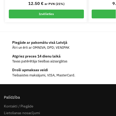
12.50
€
9
ar PVN (21%)
Izvēlieties
Piegāde ar pakomātu visā Latvijā
Ātri un ērti ar OMNIVA; DPD; VENIPAK
Atgriez preces 14 dienu laikā
Tavas patērētāja tiesības aizsargātas
Droši apmaksas veidi
Tiešsaistes maksājumi, VISA, MasterCard.
Palīdzība
Kontakti / Piegāde
Lietošanas nosacījumi