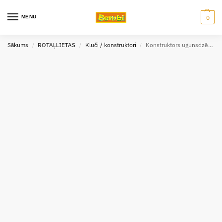
MENU
0
Sākums
ROTAĻLIETAS
Kluči / konstruktori
Konstruktors ugunsdzēsēju mašīna (34x20x13.5cm)
/
/
/