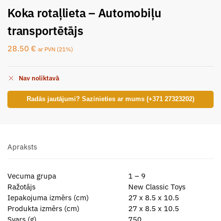
Koka rotaļlieta – Automobiļu
transportētājs
28.50
€
ar PVN (21%)
Nav noliktavā
Radās jautājumi? Sazinieties ar mums (+371 27323202)
Apraksts
Vecuma grupa
1 – 9
Ražotājs
New Classic Toys
Iepakojuma izmērs (cm)
27 x 8.5 x 10.5
Produkta izmērs (cm)
27 x 8.5 x 10.5
Svars (g)
750