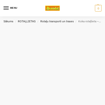
MENU
0
Sākums
ROTAĻLIETAS
Rotaļu transporti un trases
Koka rotaļlieta – Automobiļu transportētājs
/
/
/