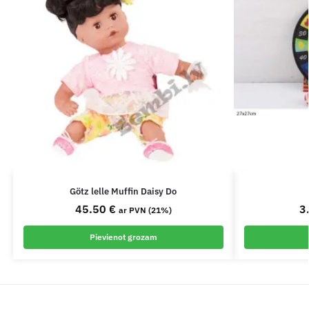
Götz lelle Muffin Daisy Do
45.50
€
3
ar PVN (21%)
Pievienot grozam