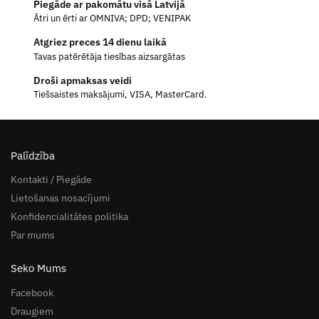
Piegāde ar pakomātu visā Latvijā
Ātri un ērti ar OMNIVA; DPD; VENIPAK
Atgriez preces 14 dienu laikā
Tavas patērētāja tiesības aizsargātas
Droši apmaksas veidi
Tiešsaistes maksājumi, VISA, MasterCard.
Palīdzība
Kontakti / Piegāde
Lietošanas nosacījumi
Konfidencialitātes politika
Par mums
Seko Mums
Facebook
Draugiem