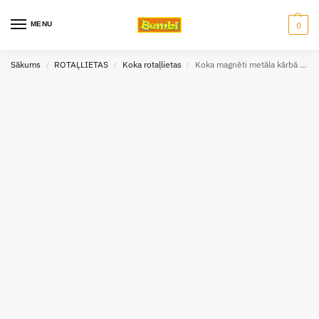
MENU
0
Sākums
ROTAĻLIETAS
Koka rotaļlietas
Koka magnēti metāla kārbā – Animo
/
/
/