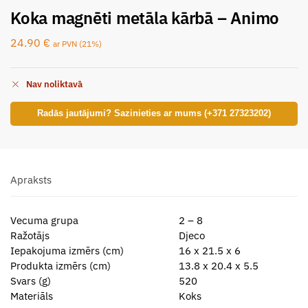
Koka magnēti metāla kārbā – Animo
24.90
€
ar PVN (21%)
Nav noliktavā
Radās jautājumi? Sazinieties ar mums (+371 27323202)
Apraksts
Vecuma grupa
2 – 8
Ražotājs
Djeco
Iepakojuma izmērs (cm)
16 x 21.5 x 6
Produkta izmērs (cm)
13.8 x 20.4 x 5.5
Svars (g)
520
Materiāls
Koks