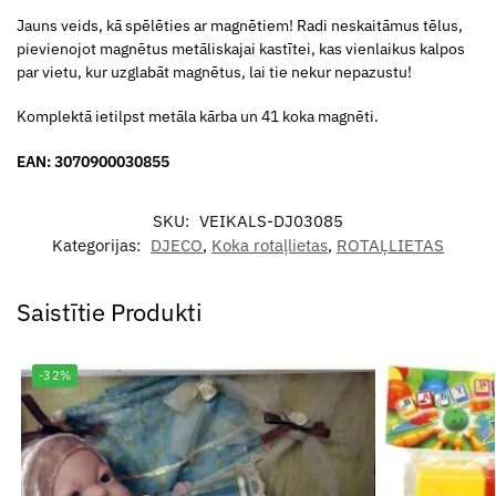
Jauns veids, kā spēlēties ar magnētiem! Radi neskaitāmus tēlus,
pievienojot magnētus metāliskajai kastītei, kas vienlaikus kalpos
par vietu, kur uzglabāt magnētus, lai tie nekur nepazustu!
Komplektā ietilpst metāla kārba un 41 koka magnēti.
EAN: 3070900030855
SKU:
VEIKALS-DJ03085
Kategorijas:
DJECO
,
Koka rotaļlietas
,
ROTAĻLIETAS
Saistītie Produkti
-32%