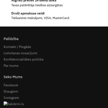
Atgriez preces 14 dienu laikā
Tavas patērētāja tiesības aizsargātas
Droši apmaksas veidi
Tiešsaistes maksājumi, VISA, MasterCard.
Palīdzība
Kontakti / Piegāde
Lietošanas nosacījumi
Konfidencialitātes politika
Par mums
Seko Mums
Facebook
Draugiem
Instagram