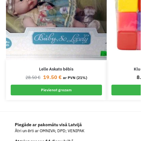
Lelle Askato bēbis
Klu
19.50
€
8
28.50
€
ar PVN (21%)
Pievienot grozam
Piegāde ar pakomātu visā Latvijā
Ātri un ērti ar OMNIVA; DPD; VENIPAK