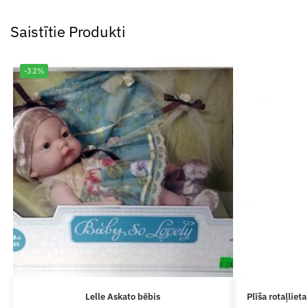
Saistītie Produkti
-32%
Lelle Askato bēbis
Plīša rotaļlie