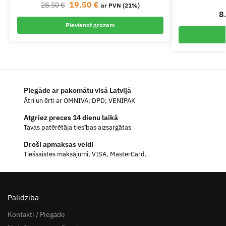
19.50
€
28.50
€
ar PVN (21%)
8
Pievienot grozam
Piegāde ar pakomātu visā Latvijā
Ātri un ērti ar OMNIVA; DPD; VENIPAK
Atgriez preces 14 dienu laikā
Tavas patērētāja tiesības aizsargātas
Droši apmaksas veidi
Tiešsaistes maksājumi, VISA, MasterCard.
Palīdzība
Kontakti / Piegāde