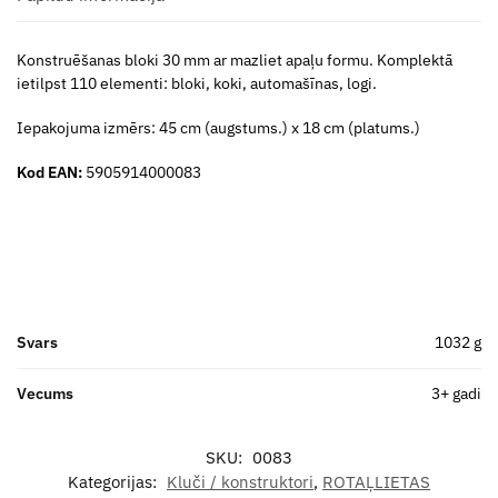
Konstruēšanas bloki 30 mm ar mazliet apaļu formu. Komplektā
ietilpst 110 elementi: bloki, koki, automašīnas, logi.
Iepakojuma izmērs: 45 cm (augstums.) x 18 cm (platums.)
Kod EAN:
5905914000083
Svars
1032 g
Vecums
3+ gadi
SKU:
0083
Kategorijas:
Kluči / konstruktori
,
ROTAĻLIETAS