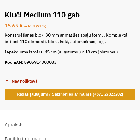
Kluči Medium 110 gab
15.65
€
ar PVN (21%)
Konstruēšanas bloki 30 mm ar mazliet apaļu formu. Komplektā
ietilpst 110 elementi: bloki, koki, automašīnas, logi.
Iepakojuma izmērs: 45 cm (augstums.) x 18 cm (platums.)
Kod EAN:
5905914000083
Nav noliktavā
Radās jautājumi? Sazinieties ar mums (+371 27323202)
Apraksts
Papildu informācija