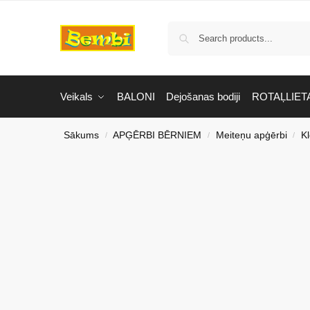
Veikals
BALONI
Dejošanas bodiji
ROTAĻLIET
Sākums
APĢĒRBI BĒRNIEM
Meiteņu apģērbi
K
/
/
/