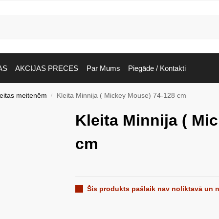
AS
AKCIJAS PRECES
Par Mums
Piegāde / Kontakti
leitas meitenēm
Kleita Minnija ( Mickey Mouse) 74-128 cm
/
Kleita Minnija ( M
cm
Šis produkts pašlaik nav noliktavā un 