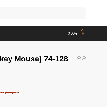
Meklēt
0.00
€
0
ickey Mouse) 74-128
nav pieejams.