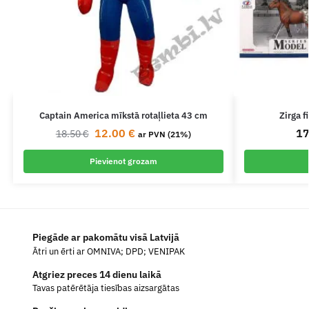
Captain America mīkstā rotaļlieta 43 cm
Zirga f
12.00
€
1
18.50
€
ar PVN (21%)
Pievienot grozam
Piegāde ar pakomātu visā Latvijā
Ātri un ērti ar OMNIVA; DPD; VENIPAK
Atgriez preces 14 dienu laikā
Tavas patērētāja tiesības aizsargātas