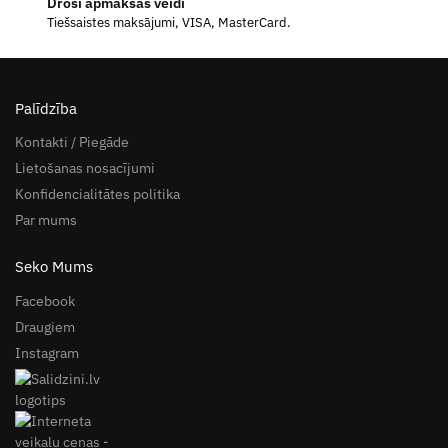
Droši apmaksas veidi
Tiešsaistes maksājumi, VISA, MasterCard.
Palīdzība
Kontakti / Piegāde
Lietošanas nosacījumi
Konfidencialitātes politika
Par mums
Seko Mums
Facebook
Draugiem
Instagram