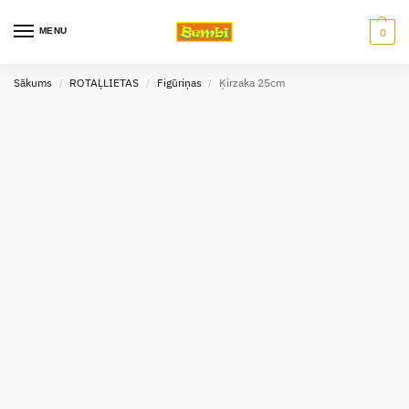
MENU
0
Sākums
ROTAĻLIETAS
Figūriņas
Ķirzaka 25cm
/
/
/