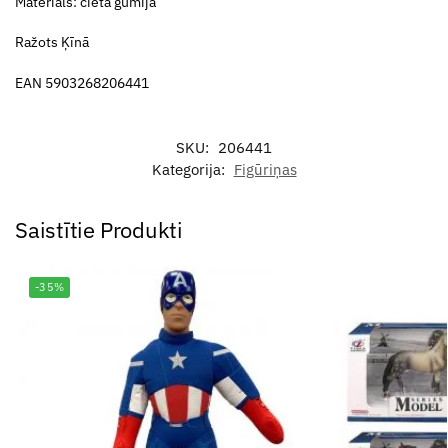
Materiāls: cieta gumija
Ražots Ķīnā
EAN 5903268206441
SKU:
206441
Kategorija:
Figūriņas
Saistītie Produkti
-35%