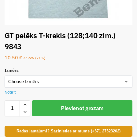
GT pelēks T-krekls (128;140 zim.)
9843
10.50
€
ar PVN (21%)
Izmērs
Notīrīt
Pievienot grozam
Radās jautājumi? Sazinieties ar mums (+371 27323202)