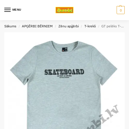
MENU
0
Sākums
APĢĒRBI BĒRNIEM
Zēnu apģērbi
T-krekli
GT pelēks T-krekls (128;140 zim.) 9843
/
/
/
/