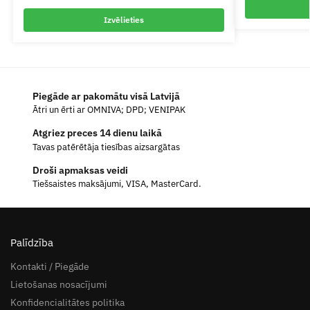
Izvēlieties
Piegāde ar pakomātu visā Latvijā
Ātri un ērti ar OMNIVA; DPD; VENIPAK
Atgriez preces 14 dienu laikā
Tavas patērētāja tiesības aizsargātas
Droši apmaksas veidi
Tiešsaistes maksājumi, VISA, MasterCard.
Palīdzība
Kontakti / Piegāde
Lietošanas nosacījumi
Konfidencialitātes politika