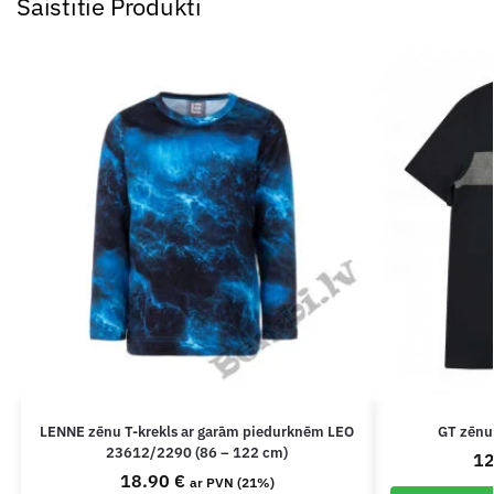
Saistītie Produkti
LENNE zēnu T-krekls ar garām piedurknēm LEO
GT zēnu
23612/2290 (86 – 122 cm)
1
18.90
€
ar PVN (21%)