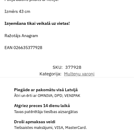
Izmērs 43 cm
Izņemšana tikai veikalā uz vietas!
Ražotājs Anagram
EAN 026635377928
SKU:
377928
Kategorija:
Multeņu varoņi
Piegāde ar pakomātu visā Latvijā
Ātri un ērti ar OMNIVA; DPD; VENIPAK
Atgriez preces 14 dienu laikā
Tavas patērētāja tiesības aizsargātas
Droši apmaksas veidi
Tiešsaistes maksājumi, VISA, MasterCard.