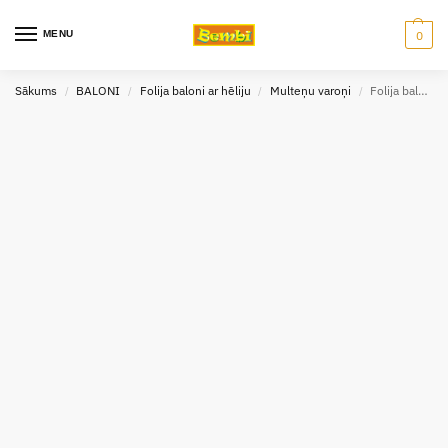
MENU
0
Sākums
BALONI
Folija baloni ar hēliju
Multeņu varoņi
Folija balons ar hēliju Miraculous 43 cm
/
/
/
/