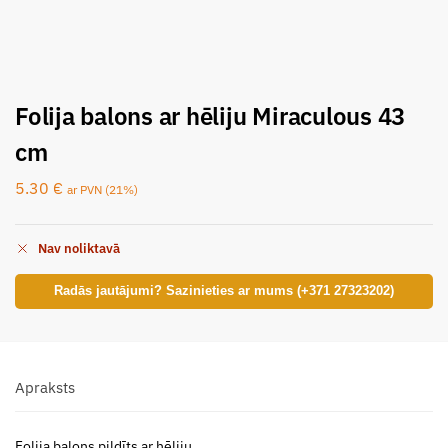
Folija balons ar hēliju Miraculous 43
cm
5.30
€
ar PVN (21%)
Nav noliktavā
Radās jautājumi? Sazinieties ar mums (+371 27323202)
Apraksts
Folija balons pildīts ar hēliju.