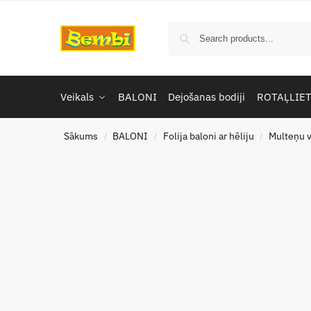
Veikals
BALONI
Dejošanas bodiji
ROTAĻLIE
Sākums
BALONI
Folija baloni ar hēliju
Multeņu v
/
/
/