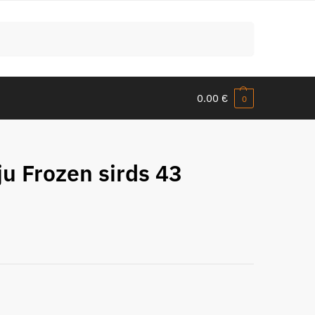
Meklēt
0.00
€
0
iju Frozen sirds 43