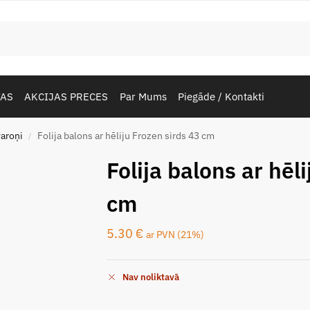
TAS
AKCIJAS PRECES
Par Mums
Piegāde / Kontakti
aroņi
Folija balons ar hēliju Frozen sirds 43 cm
/
Folija balons ar hēl
cm
5.30
€
ar PVN (21%)
Nav noliktavā