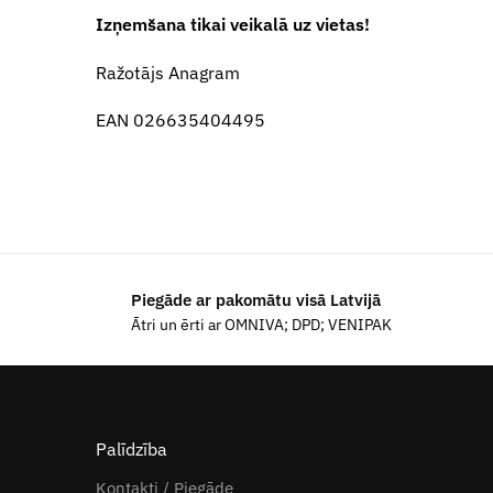
Izņemšana tikai veikalā uz vietas!
Ražotājs Anagram
EAN 026635404495
Piegāde ar pakomātu visā Latvijā
Ātri un ērti ar OMNIVA; DPD; VENIPAK
Palīdzība
Kontakti / Piegāde