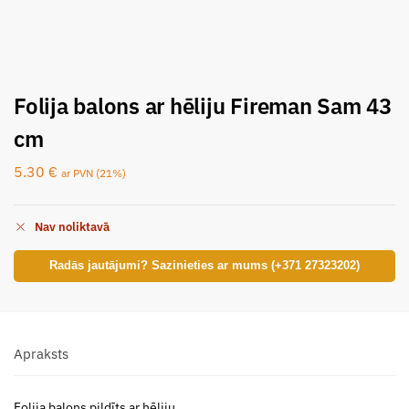
Folija balons ar hēliju Fireman Sam 43
cm
5.30
€
ar PVN (21%)
Nav noliktavā
Radās jautājumi? Sazinieties ar mums (+371 27323202)
Apraksts
Folija balons pildīts ar hēliju.