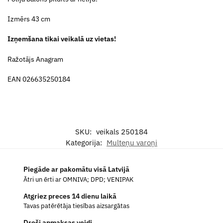
Izmērs 43 cm
Izņemšana tikai veikalā uz vietas!
Ražotājs Anagram
EAN 026635250184
SKU:
veikals 250184
Kategorija:
Multeņu varoņi
Piegāde ar pakomātu visā Latvijā
Ātri un ērti ar OMNIVA; DPD; VENIPAK
Atgriez preces 14 dienu laikā
Tavas patērētāja tiesības aizsargātas
Droši apmaksas veidi