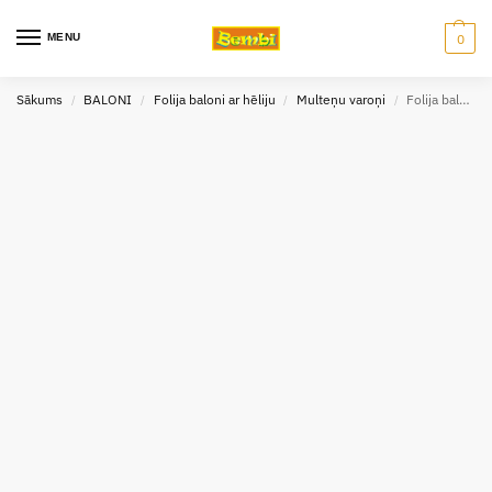
MENU
0
Sākums
BALONI
Folija baloni ar hēliju
Multeņu varoņi
Folija balons ar hēliju Fireman Sam 43 cm
/
/
/
/