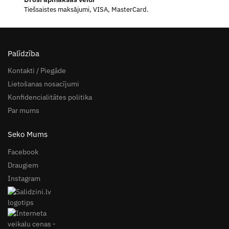
Tiešsaistes maksājumi, VISA, MasterCard.
Palīdzība
Kontakti / Piegāde
Lietošanas nosacījumi
Konfidencialitātes politika
Par mums
Seko Mums
Facebook
Draugiem
Instagram