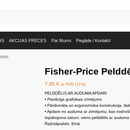
AS
AKCIJAS PRECES
Par Mums
Piegāde / Kontakti
ddēļi
Fisher-Price Pelddē
7.95
€
ar PVN (21%)
PELDDĒLIS AR AUDUMA APDARI
• Pievilcīgs grafiskais zīmējums
• Pārdomāta un ergonomiska konstrukcija, tādē
• Apdare no auduma ar zīmējumu, kas nodroši
Iepakojuma saturs: viens pelddēlis ar auduma
Ražotājvalsts: Ķīnā