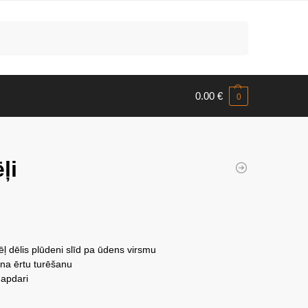
Meklēt
0.00
€
0
ļi
ļ dēlis plūdeni slīd pa ūdens virsmu
na ērtu turēšanu
 apdari