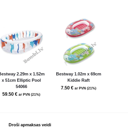
Bestway 2.29m x 1.52m
Bestway 1.02m x 69cm
x 51cm Elliptic Pool
Kiddie Raft
54066
7.50
€
ar PVN (21%)
59.50
€
ar PVN (21%)
Droši apmaksas veidi