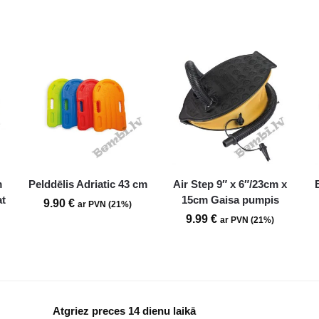
m
Pelddēlis Adriatic 43 cm
Air Step 9″ x 6″/23cm x
at
15cm Gaisa pumpis
9.90
€
ar PVN (21%)
9.99
€
ar PVN (21%)
Atgriez preces 14 dienu laikā