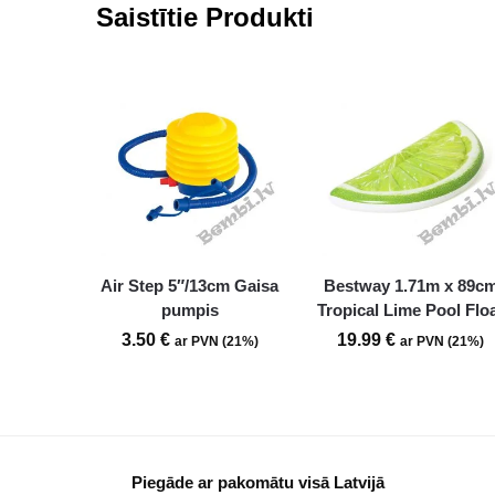
Saistītie Produkti
Air Step 5″/13cm Gaisa
Bestway 1.71m x 89c
pumpis
Tropical Lime Pool Flo
3.50
€
19.99
€
ar PVN (21%)
ar PVN (21%)
Piegāde ar pakomātu visā Latvijā