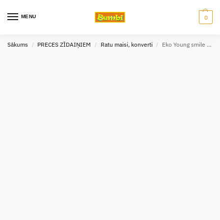
MENU
0
Sākums
PRECES ZĪDAIŅIEM
Ratu maisi, konverti
Eko Young smile ratu konverts minky zīdaiņiem 40 x 78 cm
/
/
/