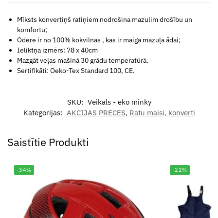
Mīksts konvertiņš ratiņiem nodrošina mazulim drošību un
komfortu;
Odere ir no 100% kokvilnas , kas ir maiga mazuļa ādai;
Ieliktņa izmērs: 78 x 40cm
Mazgāt veļas mašīnā 30 grādu temperatūrā.
Sertifikāti: Oeko-Tex Standard 100, CE.
SKU:
Veikals - eko minky
Kategorijas:
AKCIJAS PRECES
,
Ratu maisi, konverti
Saistītie Produkti
-34%
-22%