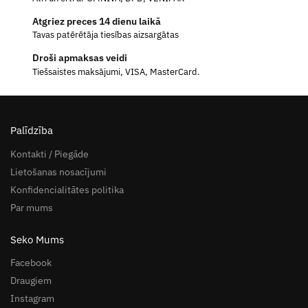
Atgriez preces 14 dienu laikā
Tavas patērētāja tiesības aizsargātas
Droši apmaksas veidi
Tiešsaistes maksājumi, VISA, MasterCard.
Palīdzība
Kontakti / Piegāde
Lietošanas nosacījumi
Konfidencialitātes politika
Par mums
Seko Mums
Facebook
Draugiem
Instagram