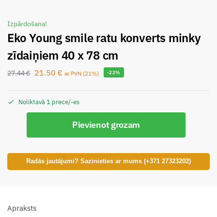
Izpārdošana!
Eko Young smile ratu konverts minky
zīdaiņiem 40 x 78 cm
21.50
€
27.44
€
-22%
ar PVN (21%)
Noliktavā 1 prece/-es
Pievienot grozam
Radās jautājumi? Sazinieties ar mums (+371 27323202)
Apraksts