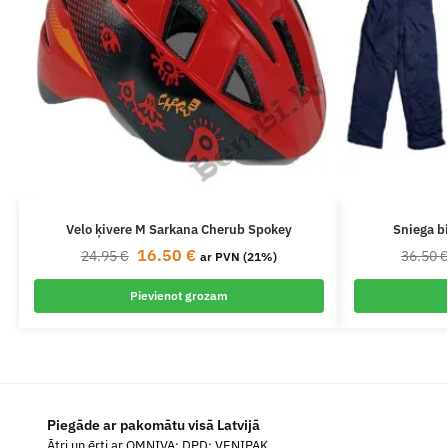
Velo ķivere M Sarkana Cherub Spokey
Sniega b
16.50
€
24.95
€
36.50
ar PVN (21%)
Pievienot grozam
Piegāde ar pakomātu visā Latvijā
Ātri un ērti ar OMNIVA; DPD; VENIPAK