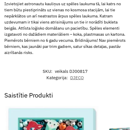
Izvietojiet astronautu kauliņus uz spēles laukuma tā, lai katrs no
tiem būtu piestiprināts uz vienas no kosmosa stacijām, lai tie
nepārklātos un arī neatrastos ārpus spēles laukuma. Katram
uzdevumam ir tikai viens atrisinājums un tie ir norādīti bukleta
beigās. Attīsta loģisko domāšanu un pacietību. Spēles elementi
izgatavoti no dažādiem materiāliem – koka, plastmasas un kartona.
Piemērots bērniem no 6 gadu vecuma. Brīdinājums! Nav piemērots
bērniem, kas jaunāki par trim gadiem, satur sīkas detaļas, pastāv
aizrīšanās risks.
SKU:
veikals DJ00817
Kategorija:
DJECO
Saistītie Produkti