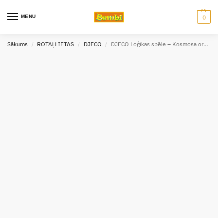
MENU
0
Sākums
ROTAĻLIETAS
DJECO
DJECO Loģikas spēle – Kosmosa orbīta DJ00817
/
/
/