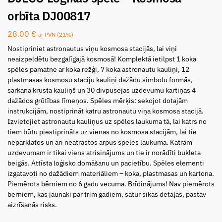
orbīta DJ00817
28.00
€
ar PVN (21%)
Nostipriniet astronautus viņu kosmosa stacijās, lai viņi
neaizpeldētu bezgalīgajā kosmosā! Komplektā ietilpst 1 koka
spēles pamatne ar koka režģi, 7 koka astronautu kauliņi, 12
plastmasas kosmosu staciju kauliņi dažādu simbolu formās,
sarkana krusta kauliņš un 30 divpusējas uzdevumu kartiņas 4
dažādos grūtības līmeņos. Spēles mērķis: sekojot dotajām
instrukcijām, nostiprināt katru astronautu viņa kosmosa stacijā.
Izvietojiet astronautu kauliņus uz spēles laukuma tā, lai katrs no
tiem būtu piestiprināts uz vienas no kosmosa stacijām, lai tie
nepārklātos un arī neatrastos ārpus spēles laukuma. Katram
uzdevumam ir tikai viens atrisinājums un tie ir norādīti bukleta
beigās. Attīsta loģisko domāšanu un pacietību. Spēles elementi
izgatavoti no dažādiem materiāliem – koka, plastmasas un kartona.
Piemērots bērniem no 6 gadu vecuma. Brīdinājums! Nav piemērots
bērniem, kas jaunāki par trim gadiem, satur sīkas detaļas, pastāv
aizrīšanās risks.