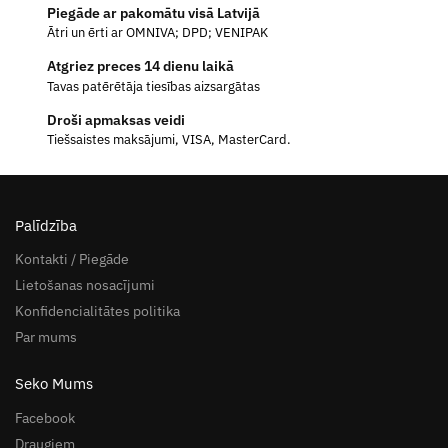
Piegāde ar pakomātu visā Latvijā
Ātri un ērti ar OMNIVA; DPD; VENIPAK
Atgriez preces 14 dienu laikā
Tavas patērētāja tiesības aizsargātas
Droši apmaksas veidi
Tiešsaistes maksājumi, VISA, MasterCard.
Palīdzība
Kontakti / Piegāde
Lietošanas nosacījumi
Konfidencialitātes politika
Par mums
Seko Mums
Facebook
Draugiem