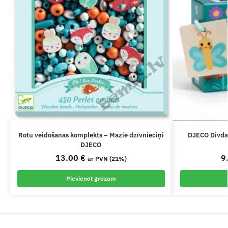
Rotu veidošanas komplekts – Mazie dzīvnieciņi
DJECO Divdaļ
DJECO
13.00
€
9
ar PVN (21%)
Pievienot grozam