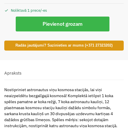
Noliktavā 1 prece/-es
Pievienot grozam
Radās jautājumi? Sazinieties ar mums (+371 27323202)
Apraksts
Nostipriniet astronautus viņu kosmosa stacijās, lai viņi
neaizpeldētu bezgalīgajā kosmosā! Komplektā ietilpst 1 koka
spēles pamatne ar koka režģi, 7 koka astronautu kauliņi, 12
plastmasas kosmosu staciju kauliņi dažādu simbolu formās,
sarkana krusta kauliņš un 30 divpusējas uzdevumu kartiņas 4
dažādos grūtības līmeņos. Spēles mērķis: sekojot dotajām
instrukcijām, nostiprināt katru astronautu viņa kosmosa stacijā.