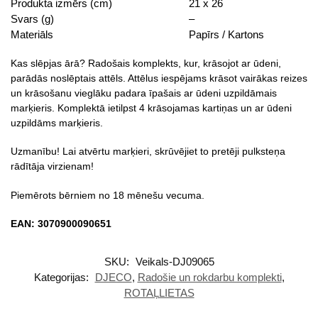
Produkta izmērs (cm)
21 x 26
Svars (g)
–
Materiāls
Papīrs / Kartons
Kas slēpjas ārā? Radošais komplekts, kur, krāsojot ar ūdeni,
parādās noslēptais attēls. Attēlus iespējams krāsot vairākas reizes
un krāsošanu vieglāku padara īpašais ar ūdeni uzpildāmais
marķieris. Komplektā ietilpst 4 krāsojamas kartiņas un ar ūdeni
uzpildāms marķieris.
Uzmanību! Lai atvērtu marķieri, skrūvējiet to pretēji pulksteņa
rādītāja virzienam!
Piemērots bērniem no 18 mēnešu vecuma.
EAN: 3070900090651
SKU:
Veikals-DJ09065
Kategorijas:
DJECO
,
Radošie un rokdarbu komplekti
,
ROTAĻLIETAS