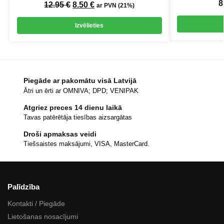
8
12.95
€
8.50
€
ar PVN (21%)
Izvēlieties
Piegāde ar pakomātu visā Latvijā
Ātri un ērti ar OMNIVA; DPD; VENIPAK
Atgriez preces 14 dienu laikā
Tavas patērētāja tiesības aizsargātas
Droši apmaksas veidi
Tiešsaistes maksājumi, VISA, MasterCard.
Palīdzība
Kontakti / Piegāde
Lietošanas nosacījumi