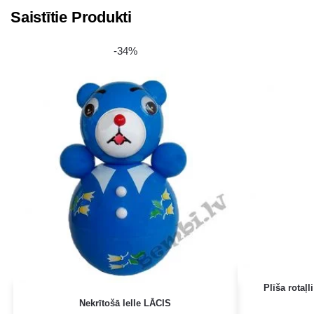
Saistītie Produkti
-34%
Plīša rotaļ
Nekrītošā lelle LĀCIS