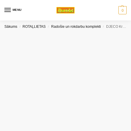
MENU
0
Sākums
ROTAĻLIETAS
Radošie un rokdarbu komplekti
DJECO Krāsošana ar ūdeni – Paslēpies ārā
/
/
/