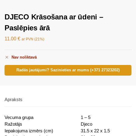
DJECO Krāsošana ar ūdeni –
Paslēpies ārā
11.00
€
ar PVN (21%)
Nav noliktavā
Radās jautājumi? Sazinieties ar mums (+371 27323202)
Apraksts
Vecuma grupa
1 – 5
Ražotājs
Djeco
Iepakojuma izmērs (cm)
31.5 x 22 x 1.5