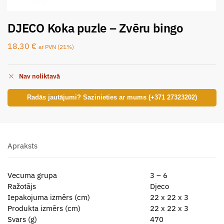
DJECO Koka puzle – Zvēru bingo
18.30
€
ar PVN (21%)
Nav noliktavā
Radās jautājumi? Sazinieties ar mums (+371 27323202)
Apraksts
Vecuma grupa
3 – 6
Ražotājs
Djeco
Iepakojuma izmērs (cm)
22 x 22 x 3
Produkta izmērs (cm)
22 x 22 x 3
Svars (g)
470