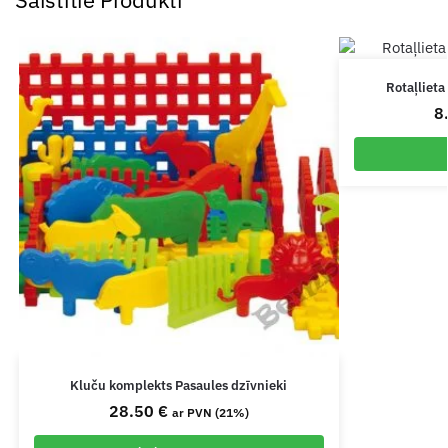
Rotaļlieta
8
Kluču komplekts Pasaules dzīvnieki
28.50
€
ar PVN (21%)