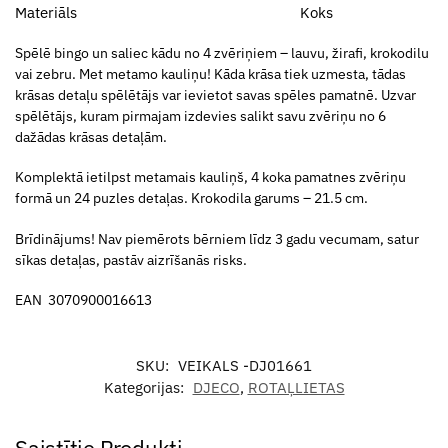
Materiāls
Koks
Spēlē bingo un saliec kādu no 4 zvēriņiem – lauvu, žirafi, krokodilu
vai zebru. Met metamo kauliņu! Kāda krāsa tiek uzmesta, tādas
krāsas detaļu spēlētājs var ievietot savas spēles pamatnē. Uzvar
spēlētājs, kuram pirmajam izdevies salikt savu zvēriņu no 6
dažādas krāsas detaļām.
Komplektā ietilpst metamais kauliņš, 4 koka pamatnes zvēriņu
formā un 24 puzles detaļas. Krokodila garums – 21.5 cm.
Brīdinājums! Nav piemērots bērniem līdz 3 gadu vecumam, satur
sīkas detaļas, pastāv aizrīšanās risks.
EAN 3070900016613
SKU:
VEIKALS -DJ01661
Kategorijas:
DJECO
,
ROTAĻLIETAS
Saistītie Produkti