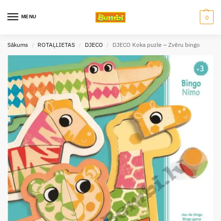
MENU
0
Sākums
ROTAĻLIETAS
DJECO
DJECO Koka puzle – Zvēru bingo
/
/
/