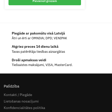
Pievienot grozam
Piegāde ar pakomātu visā Latvijā
Ātri un ērti ar OMNIVA; DPD; VENIPAK
Atgriez preces 14 dienu laikā
Tavas patērētāja tiesības aizsargātas
Droši apmaksas veidi
Tiešsaistes maksājumi, VISA, MasterCard.
Palīdzība
Kontakti / Piegāde
Lietošanas nosacījumi
Konfidencialitātes politika