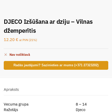
DJECO Izšūšana ar dziju – Vilnas
džemperītis
12.20
€
ar PVN (21%)
Nav noliktavā
Radās jautājumi? Sazinieties ar mums (+371 27323202)
Apraksts
Vecuma grupa
8 – 14
Ražotājs
Djeco