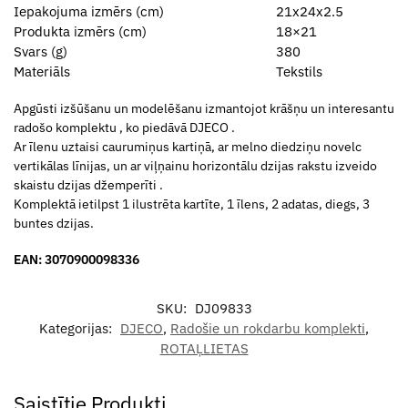
Iepakojuma izmērs (cm)
21x24x2.5
Produkta izmērs (cm)
18×21
Svars (g)
380
Materiāls
Tekstils
Apgūsti izšūšanu un modelēšanu izmantojot krāšņu un interesantu
radošo komplektu , ko piedāvā DJECO .
Ar īlenu uztaisi caurumiņus kartiņā, ar melno diedziņu novelc
vertikālas līnijas, un ar viļņainu horizontālu dzijas rakstu izveido
skaistu dzijas džemperīti .
Komplektā ietilpst 1 ilustrēta kartīte, 1 īlens, 2 adatas, diegs, 3
buntes dzijas.
EAN: 3070900098336
SKU:
DJ09833
Kategorijas:
DJECO
,
Radošie un rokdarbu komplekti
,
ROTAĻLIETAS
Saistītie Produkti