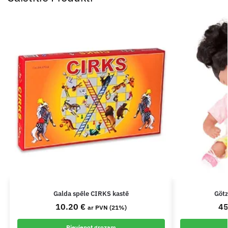
Galda spēle CIRKS kastē
Götz
10.20
€
4
ar PVN (21%)
Pievienot grozam