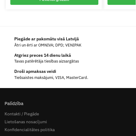
Piegāde ar pakomātu visā Latvijā
Ātri un ērti ar OMNIVA; DPD; VENIPAK
Atgriez preces 14 dienu laikā
Tavas patērētāja tiesības aizsargātas
Droši apmaksas veidi
Tiešsaistes maksājumi, VISA, MasterCard.
Palīdzība
Kontakti / Piegāde
Lietošanas nosacījumi
Konfidencialitātes politika