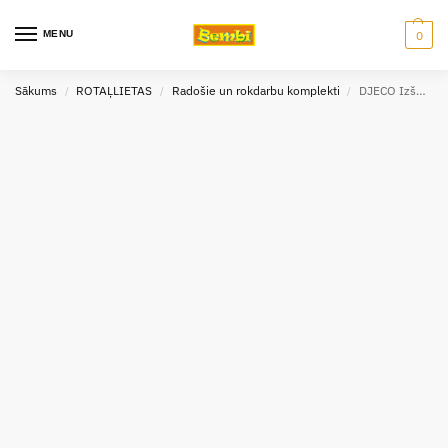
MENU
0
Sākums
ROTAĻLIETAS
Radošie un rokdarbu komplekti
DJECO Izšūšana ar dziju – Vilnas džemperītis
/
/
/