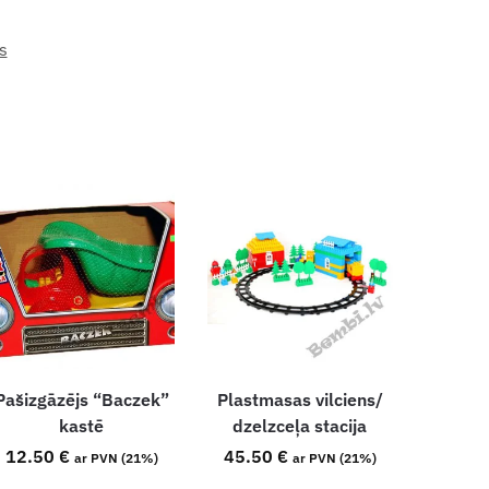
s
Pašizgāzējs “Baczek”
Plastmasas vilciens/
kastē
dzelzceļa stacija
12.50
€
45.50
€
ar PVN (21%)
ar PVN (21%)