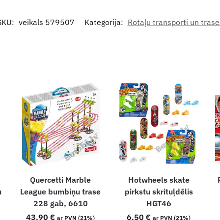
SKU:
veikals 579507
Kategorija:
Rotaļu transporti un trase
Quercetti Marble
Hotwheels skate
u
League bumbiņu trase
pirkstu skrituļdēlis
228 gab, 6610
HGT46
43.90
€
6.50
€
ar PVN (21%)
ar PVN (21%)