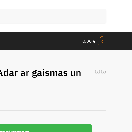
Meklēt
0.00
€
0
Adar ar gaismas un
ienot grozam