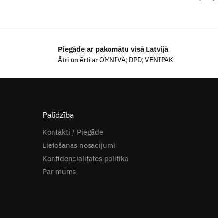
Piegāde ar pakomātu visā Latvijā
Ātri un ērti ar OMNIVA; DPD; VENIPAK
Palīdzība
Kontakti / Piegāde
Lietošanas nosacījumi
Konfidencialitātes politika
Par mums