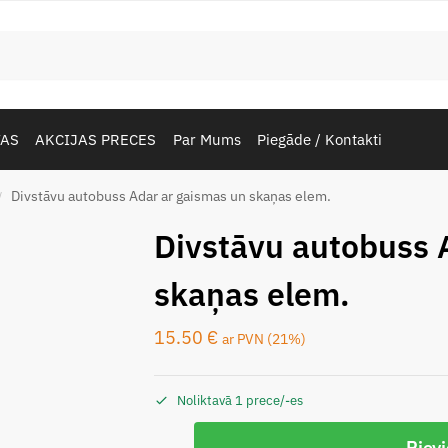
TAS
AKCIJAS PRECES
Par Mums
Piegāde / Kontakti
Divstāvu autobuss Adar ar gaismas un skaņas elem.
/
Divstāvu autobuss 
skaņas elem.
15.50
€
ar PVN (21%)
Noliktavā 1 prece/-es
Piev