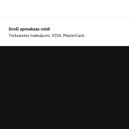
Droši apmaksas veidi
Tiešsaistes maksājumi, VISA, MasterCard.