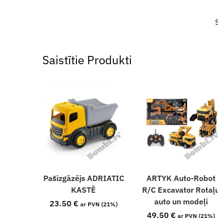
Saistītie Produkti
Pašizgāzējs ADRIATIC
ARTYK Auto-Robot
KASTĒ
R/C Excavator Rotaļ
auto un modeļi
23.50
€
ar PVN (21%)
49.50
€
ar PVN (21%)