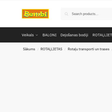
Veikals
BALONI
Dejošanas bodiji
ROTAĻLIE
Sākums
ROTAĻLIETAS
Rotaļu transporti un trases
/
/