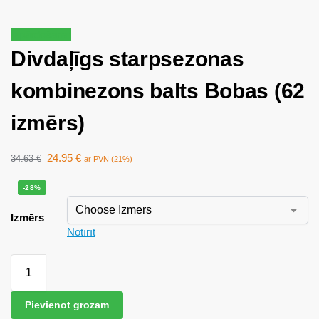
Izpārdošana!
Divdaļīgs starpsezonas
kombinezons balts Bobas (62
izmērs)
24.95
€
34.63
€
ar PVN (21%)
-28%
Izmērs
Notīrīt
Pievienot grozam