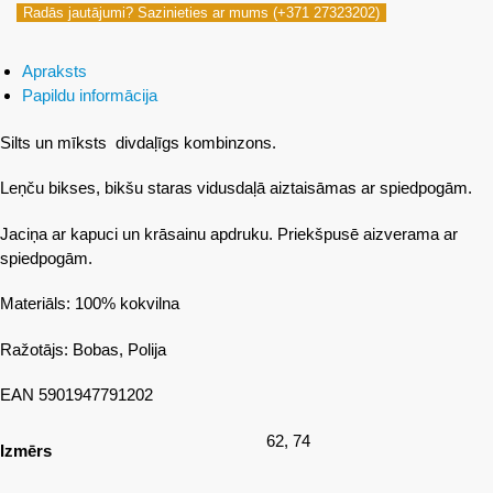
Radās jautājumi? Sazinieties ar mums (+371 27323202)
Apraksts
Papildu informācija
Silts un mīksts divdaļīgs kombinzons.
Leņču bikses, bikšu staras vidusdaļā aiztaisāmas ar spiedpogām.
Jaciņa ar kapuci un krāsainu apdruku. Priekšpusē aizverama ar
spiedpogām.
Materiāls: 100% kokvilna
Ražotājs: Bobas, Polija
EAN 5901947791202
62, 74
Izmērs