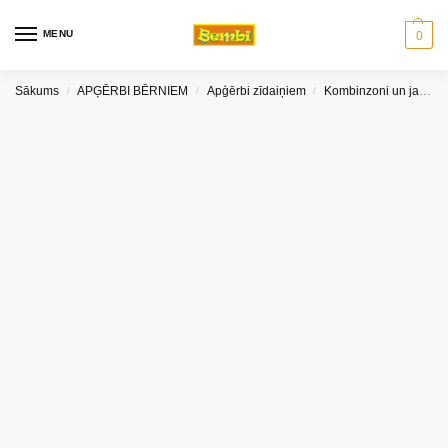
MENU
0
Sākums
APĢĒRBI BĒRNIEM
Apģērbi zīdaiņiem
Kombinzoni un jakas
/
/
/