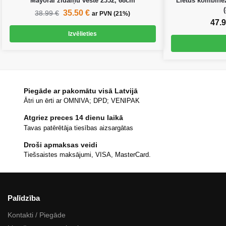
Mayoral zīdaiņu veste 2352, 68cm
Lietus kombin
35.50
€
38.99
€
ar PVN (21%)
47.
Izvēlieties
Piegāde ar pakomātu visā Latvijā
Ātri un ērti ar OMNIVA; DPD; VENIPAK
Atgriez preces 14 dienu laikā
Tavas patērētāja tiesības aizsargātas
Droši apmaksas veidi
Tiešsaistes maksājumi, VISA, MasterCard.
Palīdzība
Kontakti / Piegāde