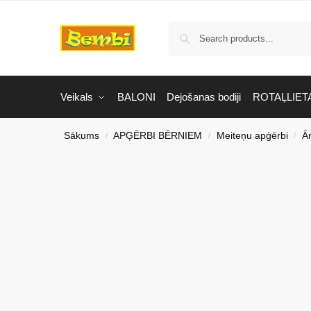
Veikals
BALONI
Dejošanas bodiji
ROTAĻLIET
Sākums
APĢĒRBI BĒRNIEM
Meiteņu apģērbi
Ā
/
/
/