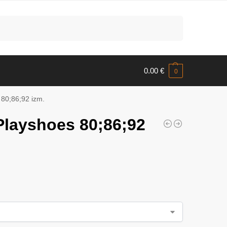
Meklēt
0.00
€
0
 80;86;92 izm.
 Playshoes 80;86;92