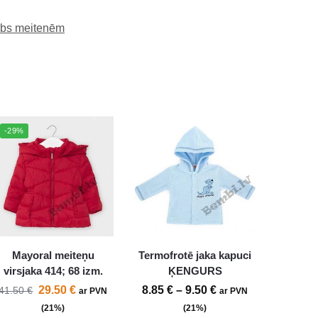
rbs meitenēm
-29%
Mayoral meiteņu
Termofrotē jaka kapuci
virsjaka 414; 68 izm.
ĶENGURS
29.50
€
8.85
€
–
9.50
€
41.50
€
ar PVN
ar PVN
(21%)
(21%)