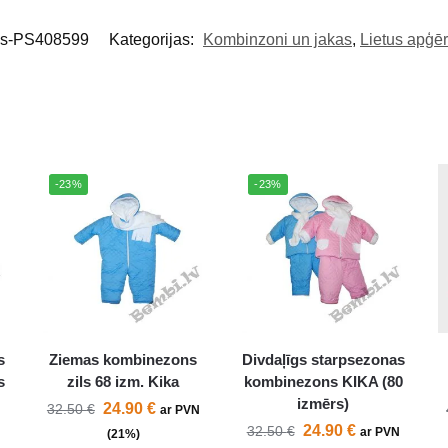
ls-PS408599
Kategorijas:
Kombinzoni un jakas
,
Lietus apģē
-23%
-23%
s
Ziemas kombinezons
Divdaļīgs starpsezonas
s
zils 68 izm. Kika
kombinezons KIKA (80
izmērs)
24.90
€
32.50
€
N
ar PVN
24.90
€
32.50
€
ar PVN
(21%)