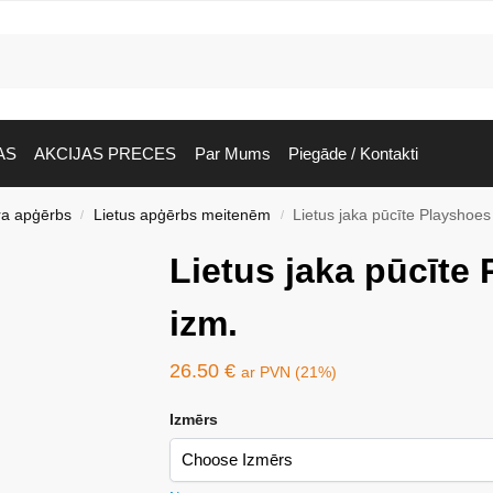
AS
AKCIJAS PRECES
Par Mums
Piegāde / Kontakti
ra apģērbs
Lietus apģērbs meitenēm
Lietus jaka pūcīte Playshoes
/
/
Lietus jaka pūcīte
izm.
26.50
€
ar PVN (21%)
Izmērs