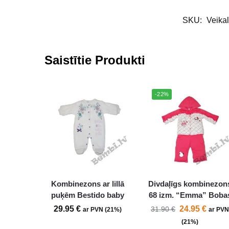
SKU:
Veika
Saistītie Produkti
-22%
Kombinezons ar lillā
Divdaļīgs kombinezon
puķēm Bestido baby
68 izm. “Emma” Boba
29.95
€
24.95
€
31.90
€
ar PVN (21%)
ar PV
(21%)