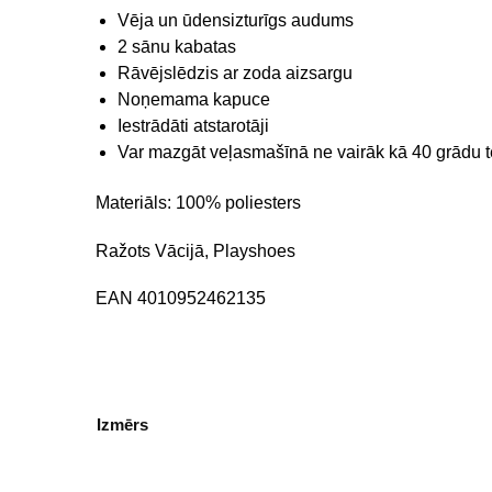
Vēja un ūdensizturīgs audums
2 sānu kabatas
Rāvējslēdzis ar zoda aizsargu
Noņemama kapuce
Iestrādāti atstarotāji
Var mazgāt veļasmašīnā ne vairāk kā 40 grādu 
Materiāls: 100% poliesters
Ražots Vācijā, Playshoes
EAN 4010952462135
Izmērs