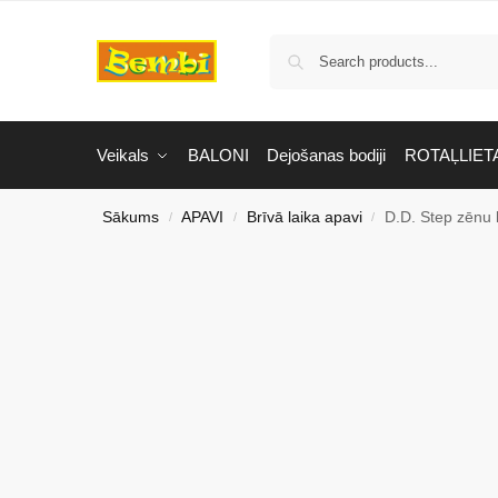
Veikals
BALONI
Dejošanas bodiji
ROTAĻLIET
Sākums
APAVI
Brīvā laika apavi
D.D. Step zēnu
/
/
/