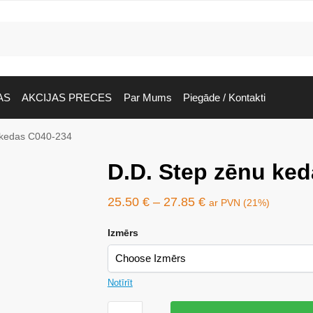
AS
AKCIJAS PRECES
Par Mums
Piegāde / Kontakti
 kedas C040-234
D.D. Step zēnu ke
25.50
€
–
27.85
€
ar PVN (21%)
Izmērs
Notīrīt