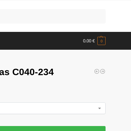
Meklēt
0.00
€
0
das C040-234