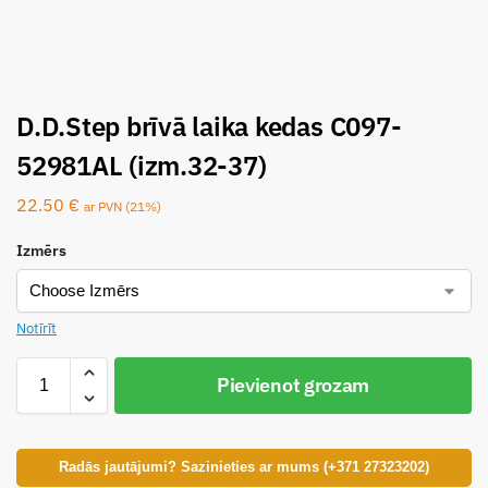
D.D.Step brīvā laika kedas C097-
52981AL (izm.32-37)
22.50
€
ar PVN (21%)
Izmērs
Notīrīt
Pievienot grozam
Radās jautājumi? Sazinieties ar mums (+371 27323202)