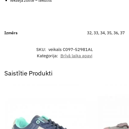
iekšējā zolīte – tekstils
Izmērs
32, 33, 34, 35, 36, 37
SKU:
veikals C097-52981AL
Kategorija:
Brīvā laika apavi
Saistītie Produkti