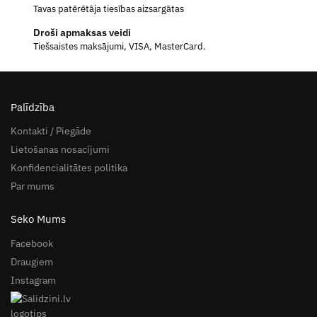
Tavas patērētāja tiesības aizsargātas
Droši apmaksas veidi
Tiešsaistes maksājumi, VISA, MasterCard.
Palīdzība
Kontakti / Piegāde
Lietošanas nosacījumi
Konfidencialitātes politika
Par mums
Seko Mums
Facebook
Draugiem
Instagram