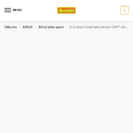
MENU
0
Sākums
APAVI
Brīvā laika apavi
D.D.Step brīvā laika kedas C097-52981AL (izm.32-37)
/
/
/