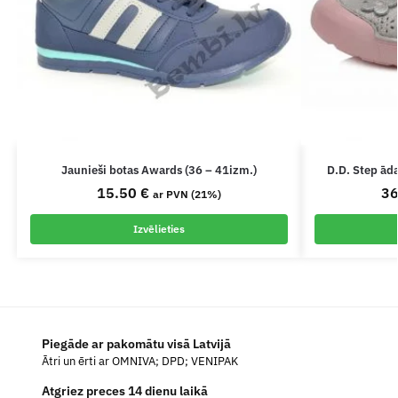
Jaunieši botas Awards (36 – 41izm.)
D.D. Step ā
15.50
€
3
ar PVN (21%)
Izvēlieties
Piegāde ar pakomātu visā Latvijā
Ātri un ērti ar OMNIVA; DPD; VENIPAK
Atgriez preces 14 dienu laikā