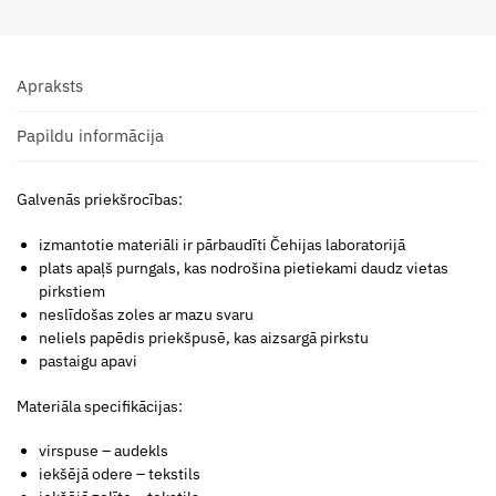
Apraksts
Papildu informācija
Galvenās priekšrocības:
izmantotie materiāli ir pārbaudīti Čehijas laboratorijā
plats apaļš purngals, kas nodrošina pietiekami daudz vietas
pirkstiem
neslīdošas zoles ar mazu svaru
neliels papēdis priekšpusē, kas aizsargā pirkstu
pastaigu apavi
Materiāla specifikācijas:
virspuse – audekls
iekšējā odere – tekstils