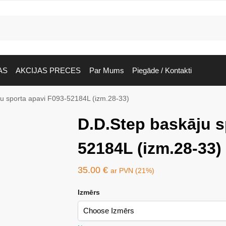
AS
AKCIJAS PRECES
Par Mums
Piegāde / Kontakti
u sporta apavi F093-52184L (izm.28-33)
D.D.Step baskāju s
52184L (izm.28-33)
35.00
€
ar PVN (21%)
Izmērs