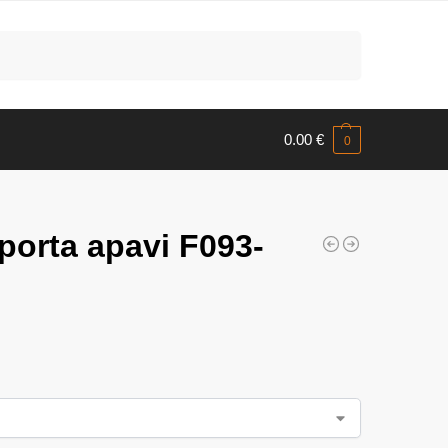
Meklēt
0.00
€
0
porta apavi F093-