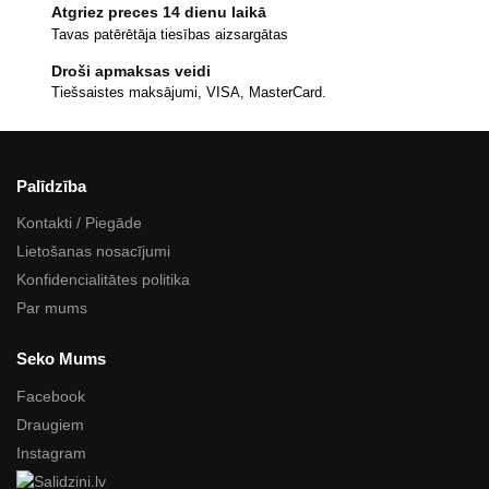
Atgriez preces 14 dienu laikā
Tavas patērētāja tiesības aizsargātas
Droši apmaksas veidi
Tiešsaistes maksājumi, VISA, MasterCard.
Palīdzība
Kontakti / Piegāde
Lietošanas nosacījumi
Konfidencialitātes politika
Par mums
Seko Mums
Facebook
Draugiem
Instagram