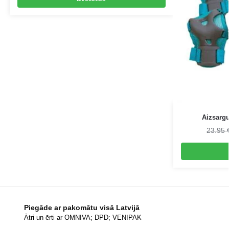
Aizsarg
23.95
Piegāde ar pakomātu visā Latvijā
Ātri un ērti ar OMNIVA; DPD; VENIPAK