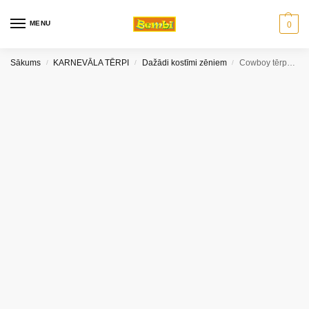
MENU
0
Sākums
KARNEVĀLA TĒRPI
Dažādi kostīmi zēniem
Cowboy tērps (128-140)
/
/
/