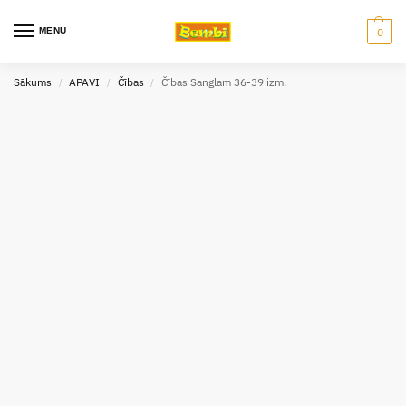
MENU
0
Sākums
APAVI
Čības
Čības Sanglam 36-39 izm.
/
/
/