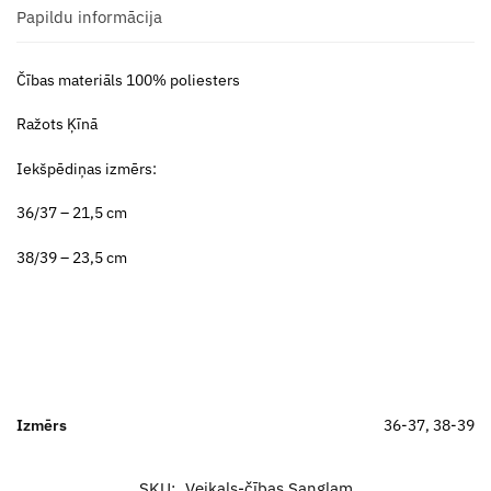
Papildu informācija
Čības materiāls 100% poliesters
Ražots Ķīnā
Iekšpēdiņas izmērs:
36/37 – 21,5 cm
38/39 – 23,5 cm
Izmērs
36-37, 38-39
SKU:
Veikals-čības Sanglam