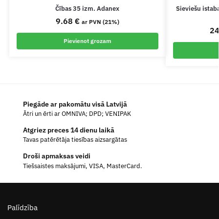
Čības 35 izm. Adanex
Sieviešu ista
9.68
€
ar PVN (21%)
2
Pievienot grozam
Piegāde ar pakomātu visā Latvijā
Ātri un ērti ar OMNIVA; DPD; VENIPAK
Atgriez preces 14 dienu laikā
Tavas patērētāja tiesības aizsargātas
Droši apmaksas veidi
Tiešsaistes maksājumi, VISA, MasterCard.
Palīdzība