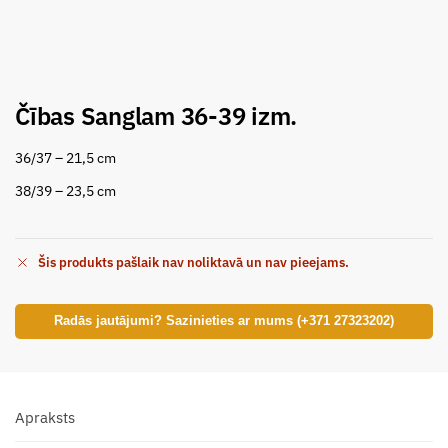
Čības Sanglam 36-39 izm.
36/37 – 21,5 cm
38/39 – 23,5 cm
Šis produkts pašlaik nav noliktavā un nav pieejams.
Radās jautājumi? Sazinieties ar mums (+371 27323202)
Apraksts