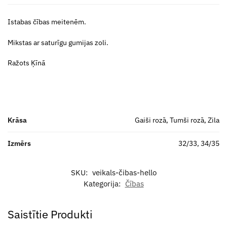
Istabas čības meitenēm.
Mikstas ar saturīgu gumijas zoli.
Ražots Ķīnā
Krāsa
Gaiši rozā, Tumši rozā, Zila
Izmērs
32/33, 34/35
SKU:
veikals-čibas-hello
Kategorija:
Čības
Saistītie Produkti