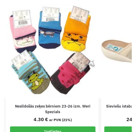
Neslīdošās zeķes bērniem 23-26 izm. Weri
Sieviešu ista
Spezials
4.30
€
2
ar PVN (21%)
Izvēlieties