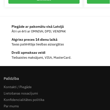
Piegāde ar pakomātu visā Latvijā
Ātri un ērti ar OMNIVA; DPD; VENIPAK
Atgriez preces 14 dienu laikā
Tavas patērētāja tiesības aizsargātas
Droši apmaksas veidi
Tiešsaistes maksājumi, VISA, MasterCard.
Palīdzība
Kontakti / Piegāde
Lietošanas nosacījumi
Konfidencialitātes politika
Par mums