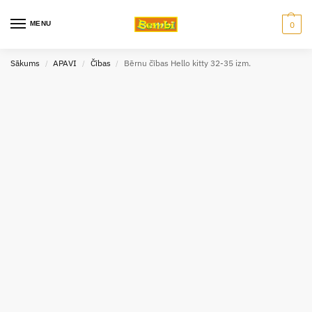
MENU
0
Sākums
APAVI
Čības
Bērnu čības Hello kitty 32-35 izm.
/
/
/