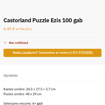
Castorland Puzzle Ezis 100 gab
6.40
€
ar PVN (21%)
Nav noliktavā
Radās jautājumi? Sazinieties ar mums (+371 27323202)
Apraksts
Kastes izmērs: 24,5 × 17,5 × 3,7 cm
Puzles izmērs: 40 x 29 cm
Ieteicams vecums: 6+ gadi