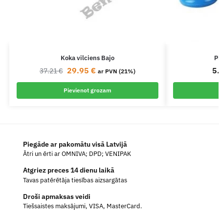
Koka vilciens Bajo
P
29.95
€
5
37.21
€
ar PVN (21%)
Pievienot grozam
Piegāde ar pakomātu visā Latvijā
Ātri un ērti ar OMNIVA; DPD; VENIPAK
Atgriez preces 14 dienu laikā
Tavas patērētāja tiesības aizsargātas
Droši apmaksas veidi
Tiešsaistes maksājumi, VISA, MasterCard.