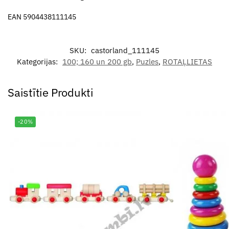
EAN 5904438111145
SKU:
castorland_111145
Kategorijas:
100; 160 un 200 gb
,
Puzles
,
ROTAĻLIETAS
Saistītie Produkti
-20%