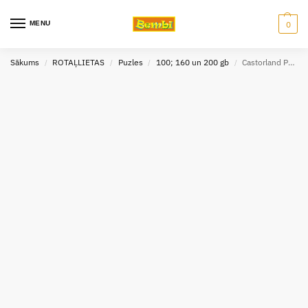
MENU
0
Sākums
ROTAĻLIETAS
Puzles
100; 160 un 200 gb
Castorland Puzzle Ezis 100 gab
/
/
/
/