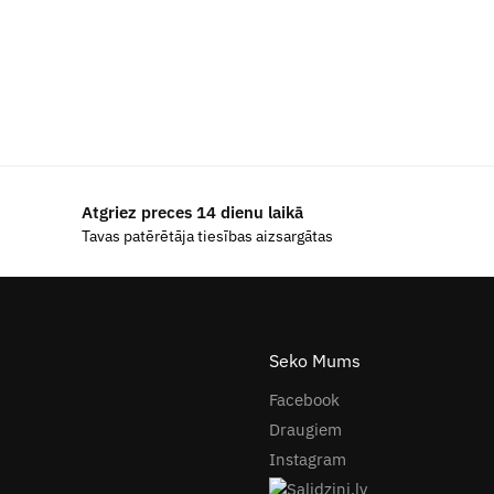
Atgriez preces 14 dienu laikā
Tavas patērētāja tiesības aizsargātas
Seko Mums
Facebook
Draugiem
Instagram