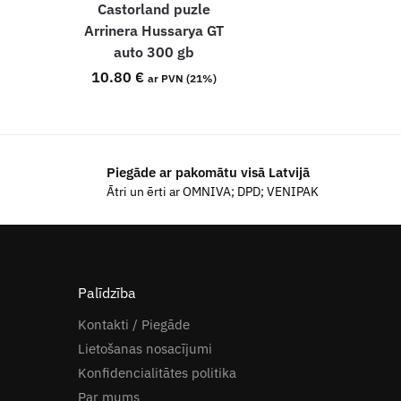
Castorland puzle
Arrinera Hussarya GT
auto 300 gb
10.80
€
ar PVN (21%)
Piegāde ar pakomātu visā Latvijā
Ātri un ērti ar OMNIVA; DPD; VENIPAK
Palīdzība
Kontakti / Piegāde
Lietošanas nosacījumi
Konfidencialitātes politika
Par mums