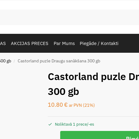
TAS
AKCIJAS PRECES
Par Mums
Piegāde / Kontakti
500 gb
Castorland puzle Draugu sanākšana 300 gb
/
Castorland puzle D
300 gb
10.80
€
ar PVN (21%)
Noliktavā 1 prece/-es
Piev