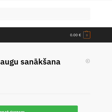
Meklēt
0.00
€
0
raugu sanākšana
ienot grozam