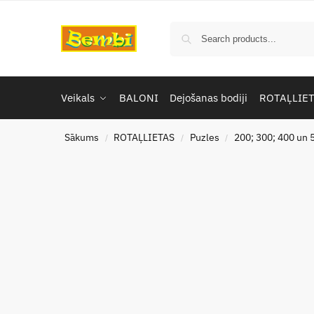
Veikals
BALONI
Dejošanas bodiji
ROTAĻLIE
Sākums
ROTAĻLIETAS
Puzles
200; 300; 400 un 
/
/
/