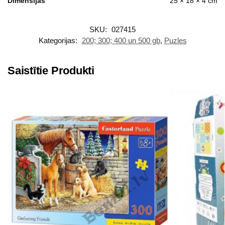
Dimensijas
25 × 18 × 4 cm
SKU:
027415
Kategorijas:
200; 300; 400 un 500 gb
,
Puzles
Saistītie Produkti