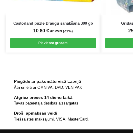
Castorland puzle Draugu sanākšana 300 gb
Grīdas
10.80
€
2
ar PVN (21%)
Pievienot grozam
Piegāde ar pakomātu visā Latvijā
Ātri un ērti ar OMNIVA; DPD; VENIPAK
Atgriez preces 14 dienu laikā
Tavas patērētāja tiesības aizsargātas
Droši apmaksas veidi
Tiešsaistes maksājumi, VISA, MasterCard.