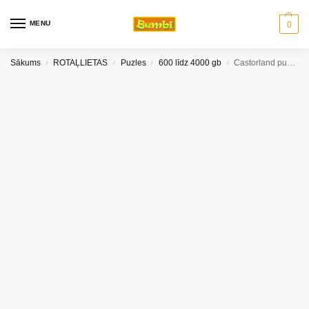
MENU
0
Sākums
ROTAĻLIETAS
Puzles
600 līdz 4000 gb
Castorland puzle The Roman Forum, Rome 1000 gb.
/
/
/
/