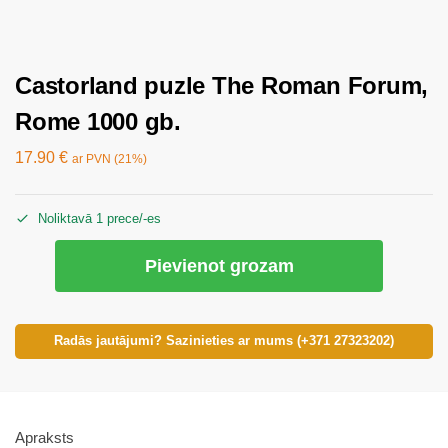
Castorland puzle The Roman Forum,
Rome 1000 gb.
17.90
€
ar PVN (21%)
Noliktavā 1 prece/-es
Pievienot grozam
Radās jautājumi? Sazinieties ar mums (+371 27323202)
Apraksts