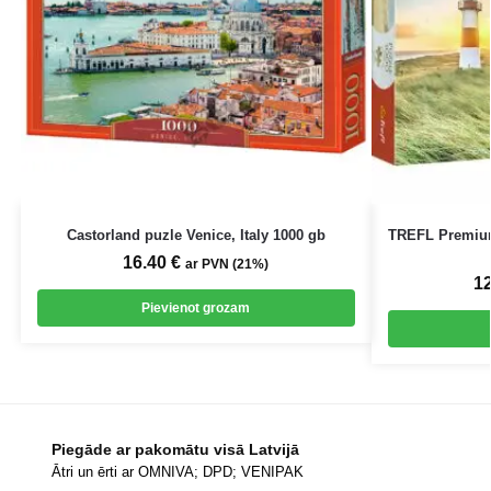
Castorland puzle Venice, Italy 1000 gb
TREFL Premium
16.40
€
ar PVN (21%)
1
Pievienot grozam
Piegāde ar pakomātu visā Latvijā
Ātri un ērti ar OMNIVA; DPD; VENIPAK