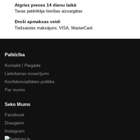
Atgriez preces 14 dienu laikā
Tavas patērētāja tiesības aizsargātas
Droši apmaksas veidi
Tiešsaistes maksājumi, VISA, MasterCard.
Palīdzība
Kontakti / Piegāde
Lietošanas nosacījumi
Konfidencialitātes politika
Par mums
Seko Mums
Facebook
Draugiem
Instagram