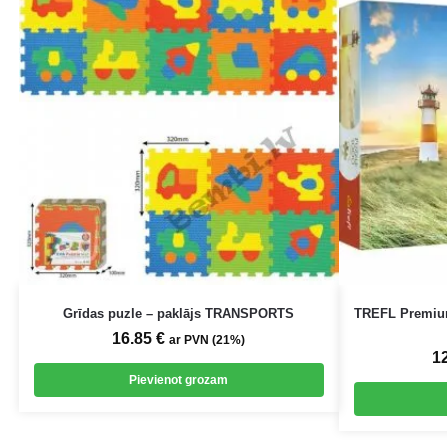
Grīdas puzle – paklājs TRANSPORTS
TREFL Premium
16.85
€
ar PVN (21%)
1
Pievienot grozam