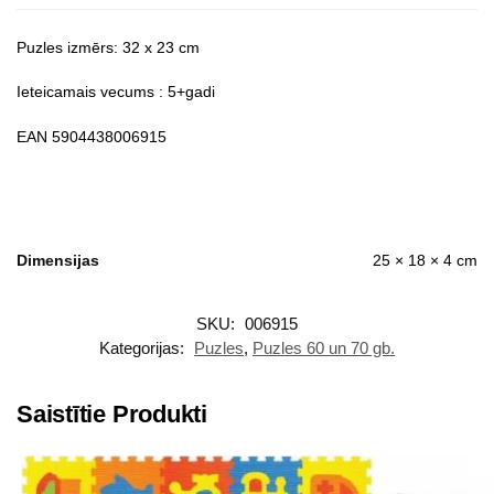
Puzles izmērs: 32 x 23 cm
Ieteicamais vecums : 5+gadi
EAN 5904438006915
Dimensijas
25 × 18 × 4 cm
SKU:
006915
Kategorijas:
Puzles
,
Puzles 60 un 70 gb.
Saistītie Produkti