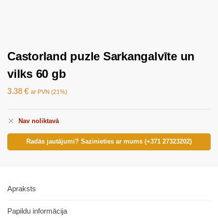
Castorland puzle Sarkangalvīte un
vilks 60 gb
3.38
€
ar PVN (21%)
Nav noliktavā
Radās jautājumi? Sazinieties ar mums (+371 27323202)
Apraksts
Papildu informācija