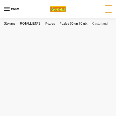
MENU
0
Sākums
ROTAĻLIETAS
Puzles
Puzles 60 un 70 gb.
Castorland puzle Sarkangalvīte un vilks 60 gb
/
/
/
/