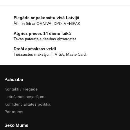
Piegāde ar pakomātu visā Latvijā
Ātri un ērti ar OMNIVA; DPD; VENIPAK
Atgriez preces 14 dienu laikā
Tavas patērētāja tiesības aizsargātas
Droši apmaksas veidi
Tiešsaistes maksājumi, VISA, MasterCard.
Palīdzība
Kontakti / Piegāde
Lietošanas nosacījumi
Konfidencialitātes politika
Par mums
Seko Mums