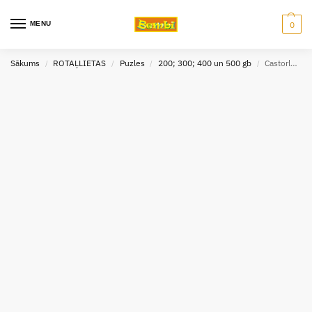
MENU
0
Sākums
ROTAĻLIETAS
Puzles
200; 300; 400 un 500 gb
Castorland puzle Kaķēni krūzē 500 gb
/
/
/
/