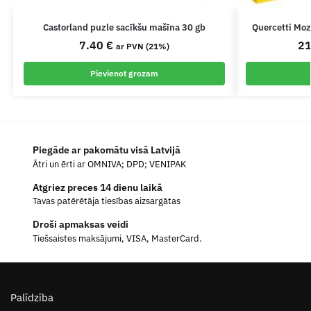
Castorland puzle sacīkšu mašīna 30 gb
Quercetti Moz
7.40
€
2
ar PVN (21%)
Pievienot grozam
Piegāde ar pakomātu visā Latvijā
Ātri un ērti ar OMNIVA; DPD; VENIPAK
Atgriez preces 14 dienu laikā
Tavas patērētāja tiesības aizsargātas
Droši apmaksas veidi
Tiešsaistes maksājumi, VISA, MasterCard.
Palīdzība