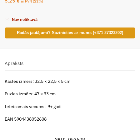
5.25
€
ar PVN (21%)
Nav noliktavā
Radās jautājumi? Sazinieties ar mums (+371 27323202)
Apraksts
Kastes izmērs: 32,5 × 22,5 × 5 cm
Puzles izmērs: 47 × 33 cm
Ieteicamais vecums : 9+ gadi
EAN 5904438052608
SKU:
052608