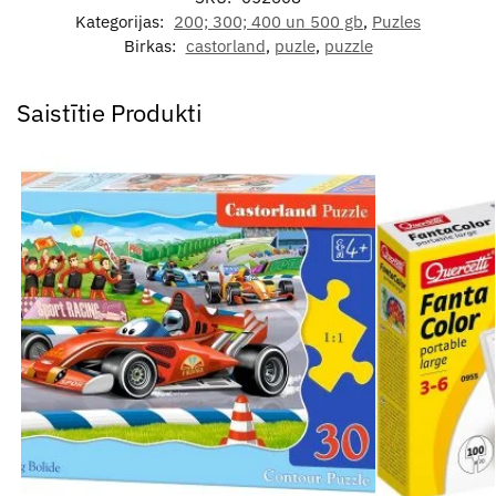
Kategorijas:
200; 300; 400 un 500 gb
,
Puzles
Birkas:
castorland
,
puzle
,
puzzle
Saistītie Produkti