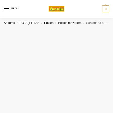
MENU
0
Sākums
ROTAĻLIETAS
Puzles
Puzles mazuļiem
Castorland puzle Ferma 30 gab
/
/
/
/