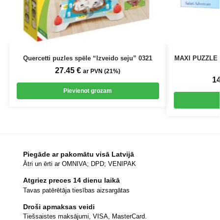
Quercetti puzles spēle “Izveido seju” 0321
MAXI PUZZLE
27.45
€
ar PVN (21%)
1
Pievienot grozam
Piegāde ar pakomātu visā Latvijā
Ātri un ērti ar OMNIVA; DPD; VENIPAK
Atgriez preces 14 dienu laikā
Tavas patērētāja tiesības aizsargātas
Droši apmaksas veidi
Tiešsaistes maksājumi, VISA, MasterCard.