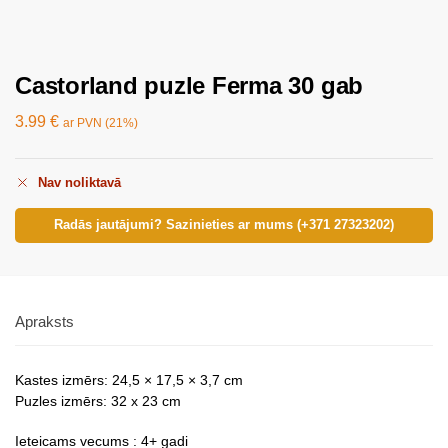
Castorland puzle Ferma 30 gab
3.99
€
ar PVN (21%)
Nav noliktavā
Radās jautājumi? Sazinieties ar mums (+371 27323202)
Apraksts
Kastes izmērs: 24,5 × 17,5 × 3,7 cm
Puzles izmērs: 32 x 23 cm
Ieteicams vecums : 4+ gadi