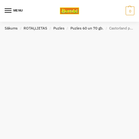
MENU
0
Sākums
ROTAĻLIETAS
Puzles
Puzles 60 un 70 gb.
Castorland puzle Dzīvnieki ceļo uz Safari 60gab
/
/
/
/