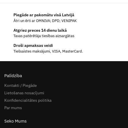
Piegāde ar pakomātu visā Latvijā
Ātri un ērti ar OMNIVA; DPD; VENIPAK
Atgriez preces 14 dienu laikā
Tavas patērētāja tiesības aizsargātas
Droši apmaksas veidi
Tiešsaistes maksājumi, VISA, MasterCard.
Palīdzība
Kontakti / Piegāde
Lietošanas nosacījumi
Konfidencialitātes politika
Par mums
Seko Mums