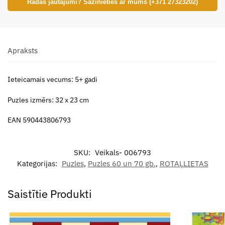
Radās jautājumi? Sazinieties ar mums (+371 27323202)
Apraksts
Ieteicamais vecums: 5+ gadi
Puzles izmērs: 32 x 23 cm
EAN 590443806793
SKU:
Veikals- 006793
Kategorijas:
Puzles
,
Puzles 60 un 70 gb.
,
ROTAĻLIETAS
Saistītie Produkti