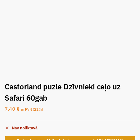
Castorland puzle Dzīvnieki ceļo uz
Safari 60gab
7.40
€
ar PVN (21%)
Nav noliktavā