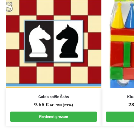
Galda spēle Šahs
Klu
9.65
€
2
ar PVN (21%)
Pievienot grozam