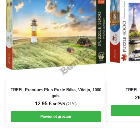
TREFL Premium Plus Puzle Bāka, Vācija, 1000
TREFL 
gab.
2
12.95
€
ar PVN (21%)
Pievienot grozam