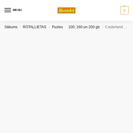
MENU
0
Sākums
ROTAĻLIETAS
Puzles
100; 160 un 200 gb
Castorland puzle Dinozauri 180 gb
/
/
/
/