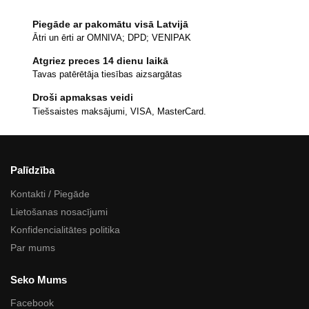
Piegāde ar pakomātu visā Latvijā
Ātri un ērti ar OMNIVA; DPD; VENIPAK
Atgriez preces 14 dienu laikā
Tavas patērētāja tiesības aizsargātas
Droši apmaksas veidi
Tiešsaistes maksājumi, VISA, MasterCard.
Palīdzība
Kontakti / Piegāde
Lietošanas nosacījumi
Konfidencialitātes politika
Par mums
Seko Mums
Facebook