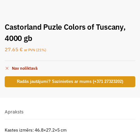
Castorland Puzle Colors of Tuscany,
4000 gb
27.65
€
ar PVN (21%)
Nav noliktavā
Radās jautājumi? Sazinieties ar mums (+371 27323202)
Apraksts
Kastes izmērs: 46.8×27.2×5 cm