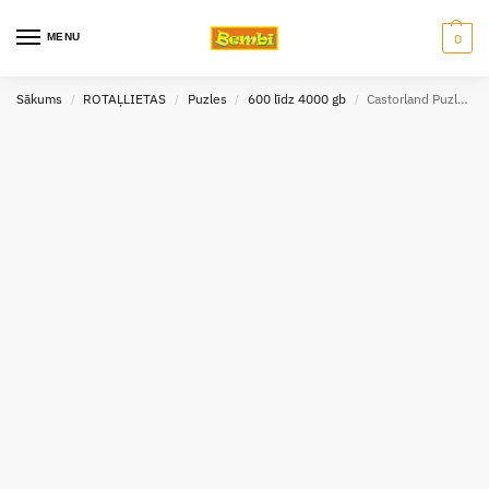
MENU
0
Sākums
ROTAĻLIETAS
Puzles
600 līdz 4000 gb
Castorland Puzle Colors of Tuscany, 4000 gb
/
/
/
/