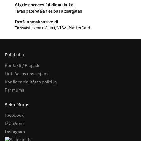
Atgriez preces 14 dienu laikā
Tavas patērētāja tiesības aizsargātas
Droši apmaksas veidi
Tiešsaistes maksājumi, VISA, MasterCard.
Palīdzība
Kontakti / Piegāde
Lietošanas nosacījumi
Konfidencialitātes politika
Par mums
Seko Mums
Facebook
Draugiem
Instagram