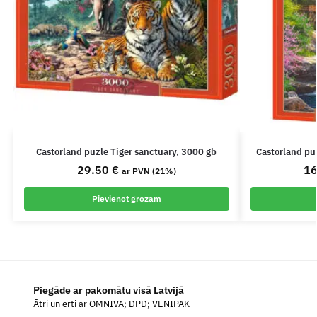
Castorland puzle Tiger sanctuary, 3000 gb
Castorland pu
29.50
€
1
ar PVN (21%)
Pievienot grozam
Piegāde ar pakomātu visā Latvijā
Ātri un ērti ar OMNIVA; DPD; VENIPAK