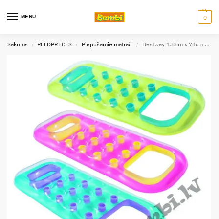
MENU
0
Sākums
PELDPRECES
Piepūšamie matrači
Bestway 1.85m x 74cm Open Pool peldmatracis
/
/
/