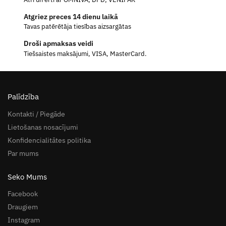
Atgriez preces 14 dienu laikā
Tavas patērētāja tiesības aizsargātas
Droši apmaksas veidi
Tiešsaistes maksājumi, VISA, MasterCard.
Palīdzība
Kontakti / Piegāde
Lietošanas nosacījumi
Konfidencialitātes politika
Par mums
Seko Mums
Facebook
Draugiem
Instagram