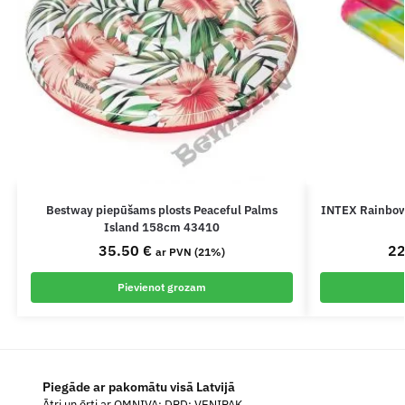
Bestway piepūšams plosts Peaceful Palms
INTEX Rainbow
Island 158cm 43410
35.50
€
2
ar PVN (21%)
Pievienot grozam
Piegāde ar pakomātu visā Latvijā
Ātri un ērti ar OMNIVA; DPD; VENIPAK