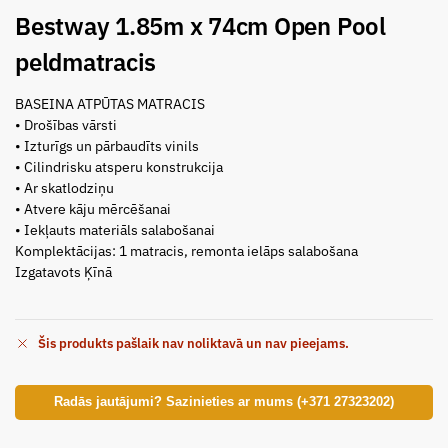
Bestway 1.85m x 74cm Open Pool
peldmatracis
BASEINA ATPŪTAS MATRACIS
• Drošības vārsti
• Izturīgs un pārbaudīts vinils
• Cilindrisku atsperu konstrukcija
• Ar skatlodziņu
• Atvere kāju mērcēšanai
• Iekļauts materiāls salabošanai
Komplektācijas: 1 matracis, remonta ielāps salabošana
Izgatavots Ķīnā
Šis produkts pašlaik nav noliktavā un nav pieejams.
Radās jautājumi? Sazinieties ar mums (+371 27323202)