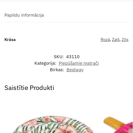
Papildu informācija
Krāsa
Rozā
,
Zaļš
,
Zils
SKU:
43110
Kategorija:
Piepūšamie matrači
Birkas:
Bestway
Saistītie Produkti