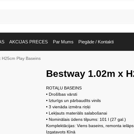
AS
AKCIJAS PRECES
Par Mums
Piegāde / Kontakti
x H25cm Play Baseins
Bestway 1.02m x H
ROTAĻU BASEINS
• Drošības vārsti
• Izturīgs un pārbaudīts vinils
• 3 vienāda izmēra riņķi
• Lekļauts materiāls salabošanai
• Nominālais ūdens tilpums: 101 l (27 gal.)
Komplektācijas: Viens baseins, remonta ielāps
Izgatavots Ķīnā