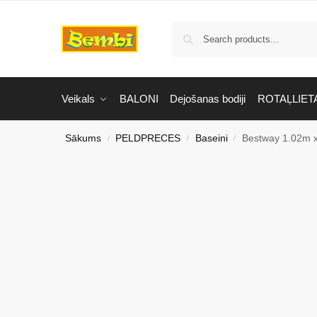
Veikals
BALONI
Dejošanas bodiji
ROTAĻLIET
Sākums
PELDPRECES
Baseini
Bestway 1.02m 
/
/
/