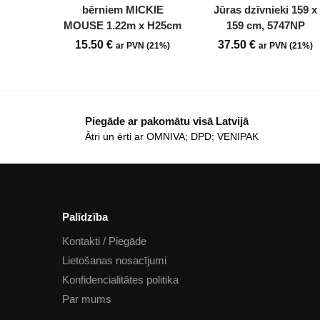
bērniem MICKIE
Jūras dzīvnieki 159 x
MOUSE 1.22m x H25cm
159 cm, 5747NP
15.50
€
37.50
€
ar PVN (21%)
ar PVN (21%)
Piegāde ar pakomātu visā Latvijā
Ātri un ērti ar OMNIVA; DPD; VENIPAK
Palīdzība
Kontakti / Piegāde
Lietošanas nosacījumi
Konfidencialitātes politika
Par mums