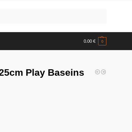
Meklēt
0.00
€
0
25cm Play Baseins