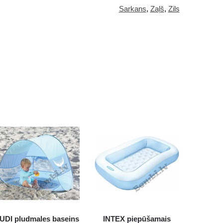
Sarkans
,
Zaļš
,
Zils
UDI pludmales baseins
INTEX piepūšamais