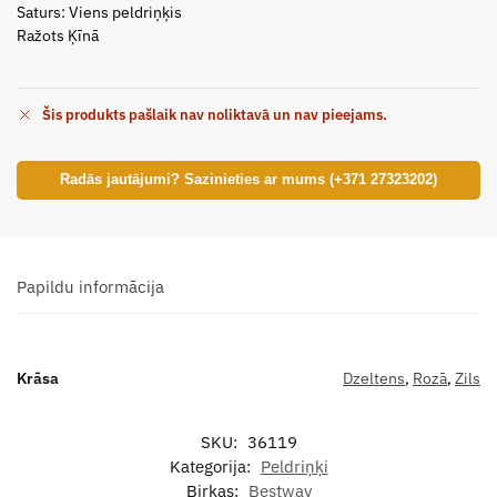
Saturs: Viens peldriņķis
Ražots Ķīnā
Šis produkts pašlaik nav noliktavā un nav pieejams.
Radās jautājumi? Sazinieties ar mums (+371 27323202)
Papildu informācija
Krāsa
Dzeltens
,
Rozā
,
Zils
SKU:
36119
Kategorija:
Peldriņķi
Birkas:
Bestway