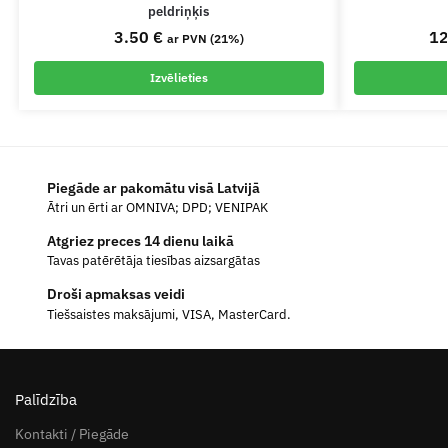
peldriņķis
3.50
€
1
ar PVN (21%)
Izvēlieties
Piegāde ar pakomātu visā Latvijā
Ātri un ērti ar OMNIVA; DPD; VENIPAK
Atgriez preces 14 dienu laikā
Tavas patērētāja tiesības aizsargātas
Droši apmaksas veidi
Tiešsaistes maksājumi, VISA, MasterCard.
Palīdzība
Kontakti / Piegāde