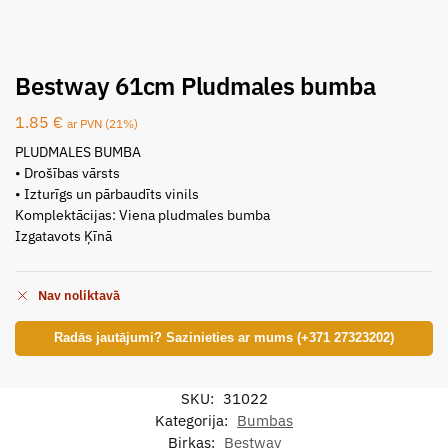
Bestway 61cm Pludmales bumba
1.85
€
ar PVN (21%)
PLUDMALES BUMBA
• Drošības vārsts
• Izturīgs un pārbaudīts vinils
Komplektācijas: Viena pludmales bumba
Izgatavots Ķīnā
Nav noliktavā
Radās jautājumi? Sazinieties ar mums (+371 27323202)
SKU:
31022
Kategorija:
Bumbas
Birkas:
Bestway