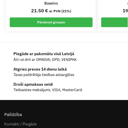
Baseins
21.50
€
1
ar PVN (21%)
Pievienot grozam
Piegāde ar pakomātu visā Latvijā
Ātri un ērti ar OMNIVA; DPD; VENIPAK
Atgriez preces 14 dienu laikā
Tavas patērētāja tiesības aizsargātas
Droši apmaksas veidi
Tiešsaistes maksājumi, VISA, MasterCard.
Palīdzība
Kontakti / Piegāde