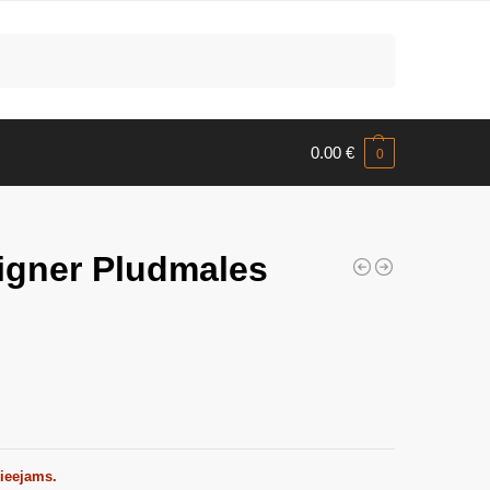
Meklēt
0.00
€
0
igner Pludmales
pieejams.