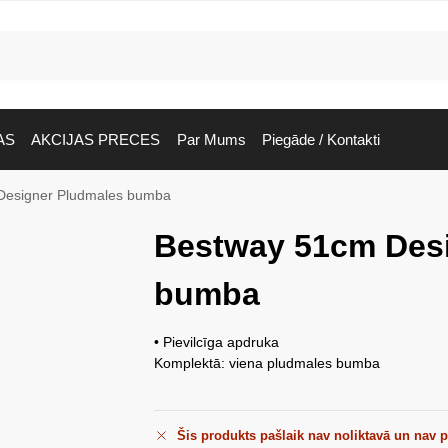
AS
AKCIJAS PRECES
Par Mums
Piegāde / Kontakti
Designer Pludmales bumba
Bestway 51cm Des
bumba
• Pievilcīga apdruka
Komplektā: viena pludmales bumba
Šis produkts pašlaik nav noliktavā un nav 