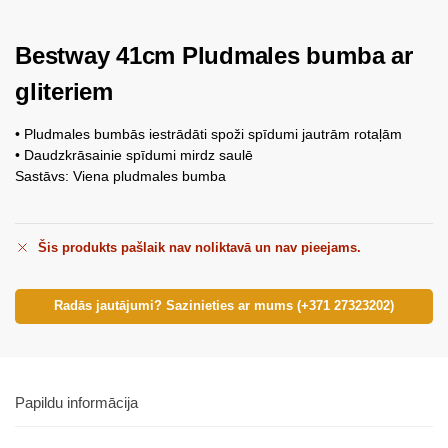
Bestway 41cm Pludmales bumba ar
gliteriem
• Pludmales bumbās iestrādāti spoži spīdumi jautrām rotaļām
• Daudzkrāsainie spīdumi mirdz saulē
Sastāvs: Viena pludmales bumba
Šis produkts pašlaik nav noliktavā un nav pieejams.
Radās jautājumi? Sazinieties ar mums (+371 27323202)
Papildu informācija