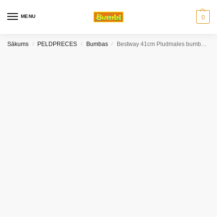
MENU
0
Sākums
PELDPRECES
Bumbas
Bestway 41cm Pludmales bumba ar gliteriem
/
/
/