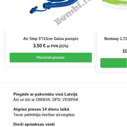
Air Step 5″/13cm Gaisa pumpis
Bestway 1.7
3.50
€
ar PVN (21%)
1
Pievienot grozam
Piegāde ar pakomātu visā Latvijā
Ātri un ērti ar OMNIVA; DPD; VENIPAK
Atgriez preces 14 dienu laikā
Tavas patērētāja tiesības aizsargātas
Droši apmaksas veidi